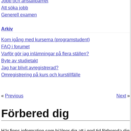
Jobb och anställbarhet
Att söka jobb
Generell examen
Arkiv
Kom igång med kurserna (programstudent)
FAQ i forumet
Varför gör jag inlämningar på flera ställen?
Byte av studietakt
Jag har blivit avregistrerad?
Omregistrering på kurs och kurstillfälle
«
Previous
Next
»
Förbered dig
Här finns information som hjälper dig att i god tid förbereda dig