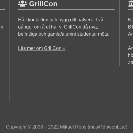
GrillCon
Håll kontakten och bygg ditt nätverk. Två
Nä
on
gånger om året har vi GrillCon då nya,
BT
befintliga och gamla/alumni studenter möts.
An
Läs mer om GrillCon »
An
hö
at
Copyright © 2008 – 2022
Mikael Roos
(mos@dbwebb.se)