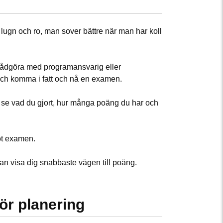
 lugn och ro, man sover bättre när man har koll
 rådgöra med programansvarig eller
och komma i fatt och nå en examen.
t se vad du gjort, hur många poäng du har och
ot examen.
t kan visa dig snabbaste vägen till poäng.
för planering