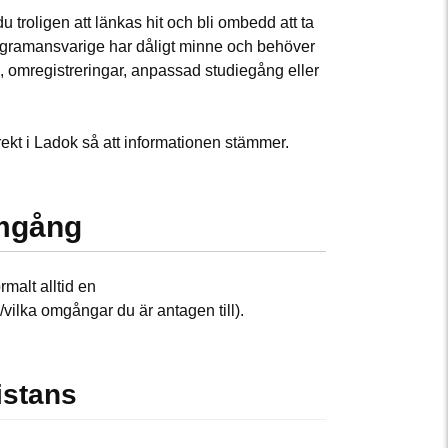
oligen att länkas hit och bli ombedd att ta
programansvarige har dåligt minne och behöver
g, omregistreringar, anpassad studiegång eller
irekt i Ladok så att informationen stämmer.
mgång
malt alltid en
ilka omgångar du är antagen till).
stans