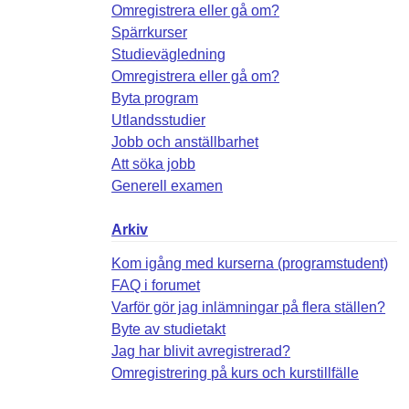
Omregistrera eller gå om?
Spärrkurser
Studievägledning
Omregistrera eller gå om?
Byta program
Utlandsstudier
Jobb och anställbarhet
Att söka jobb
Generell examen
Arkiv
Kom igång med kurserna (programstudent)
FAQ i forumet
Varför gör jag inlämningar på flera ställen?
Byte av studietakt
Jag har blivit avregistrerad?
Omregistrering på kurs och kurstillfälle