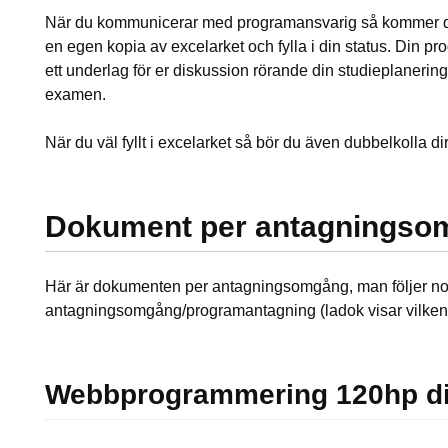
När du kommunicerar med programansvarig så kommer du tr
en egen kopia av excelarket och fylla i din status. Din 
ett underlag för er diskussion rörande din studieplanerin
examen.
När du väl fyllt i excelarket så bör du även dubbelkolla d
Dokument per antagningso
Här är dokumenten per antagningsomgång, man följer nor
antagningsomgång/programantagning (ladok visar vilken/v
Webbprogrammering 120hp di