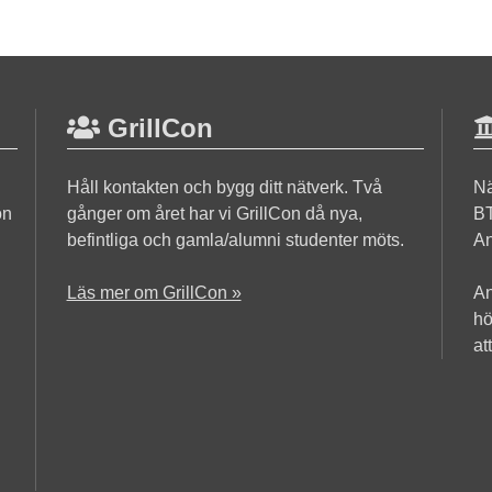
GrillCon
Håll kontakten och bygg ditt nätverk. Två
Nä
on
gånger om året har vi GrillCon då nya,
BT
befintliga och gamla/alumni studenter möts.
An
Läs mer om GrillCon »
An
hö
at