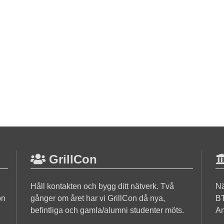
GrillCon
Håll kontakten och bygg ditt nätverk. Två
Nä
on
gånger om året har vi GrillCon då nya,
BT
befintliga och gamla/alumni studenter möts.
An