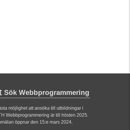
Sök Webbprogrammering
sta möjlighet att ansöka till utbildningar i
H Webbprogrammering är till hösten 2025.
mälan öppnar den 15:e mars 2024.