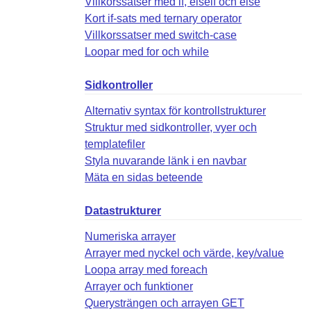
Villkorssatser med if, elseif och else
Kort if-sats med ternary operator
Villkorssatser med switch-case
Loopar med for och while
Sidkontroller
Alternativ syntax för kontrollstrukturer
Struktur med sidkontroller, vyer och
templatefiler
Styla nuvarande länk i en navbar
Mäta en sidas beteende
Datastrukturer
Numeriska arrayer
Arrayer med nyckel och värde, key/value
Loopa array med foreach
Arrayer och funktioner
Querysträngen och arrayen GET