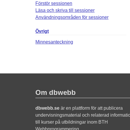
Förstör sessionen
Läsa och skriva till sessioner
Användningsområden för sessioner
Övrigt
Minnesanteckning
Om dbwebb
dbwebb.se
är en plattform för att publicera
undervisningsmaterial och relaterad informati
till kurser på utbildningar inom BTH
Webbprogrammering.