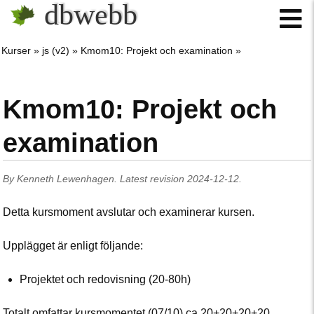
dbwebb
Kurser
js (v2)
Kmom10: Projekt och examination
Kmom10: Projekt och
examination
By
Kenneth Lewenhagen
.
Latest revision
2024-12-12
.
Detta kursmoment avslutar och examinerar kursen.
Upplägget är enligt följande:
Projektet och redovisning (20-80h)
Totalt omfattar kursmomentet (07/10) ca 20+20+20+20