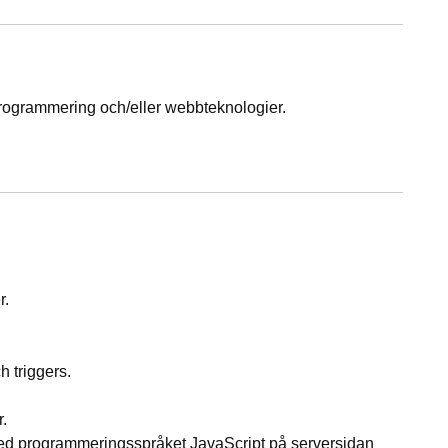
grammering och/eller webbteknologier.
r.
 triggers.
.
ed programmeringsspråket JavaScript på serversidan