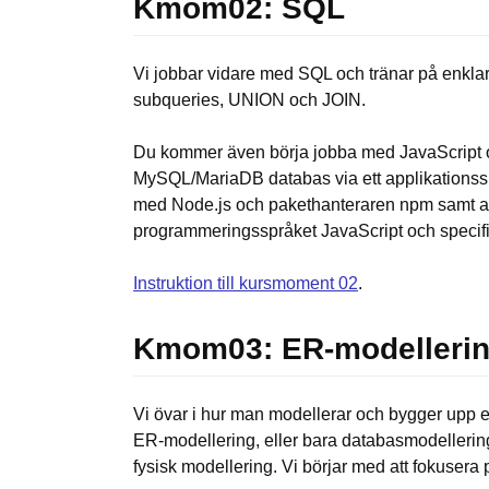
Kmom02: SQL
Vi jobbar vidare med SQL och tränar på enkla
subqueries, UNION och JOIN.
Du kommer även börja jobba med JavaScript och
MySQL/MariaDB databas via ett applikationsspr
med Node.js och pakethanteraren npm samt a
programmeringsspråket JavaScript och specif
Instruktion till kursmoment 02
.
Kmom03: ER-modelleri
Vi övar i hur man modellerar och bygger upp e
ER-modellering, eller bara databasmodellering.
fysisk modellering. Vi börjar med att fokuser