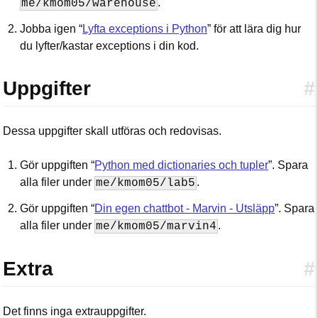
.
me/kmom05/warehouse
Jobba igen “
Lyfta exceptions i Python
” för att lära dig hur
du lyfter/kastar exceptions i din kod.
Uppgifter
#
Dessa uppgifter skall utföras och redovisas.
Gör uppgiften “
Python med dictionaries och tupler
”. Spara
alla filer under
.
me/kmom05/lab5
Gör uppgiften “
Din egen chattbot - Marvin - Utsläpp
”. Spara
alla filer under
.
me/kmom05/marvin4
Extra
#
Det finns inga extrauppgifter.