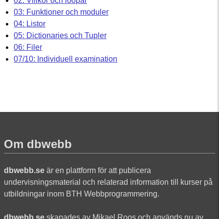
02: Villkor och loopar
03: Funktioner och moduler
04: Listor
05: Dictionaries och Tupler
06: Filer
07/10: Individuell examination
Om dbwebb
dbwebb.se
är en plattform för att publicera
undervisningsmaterial och relaterad information till kurser på
utbildningar inom BTH Webbprogrammering.
dbwebb.se
skapades av Mikael Roos och används nu av