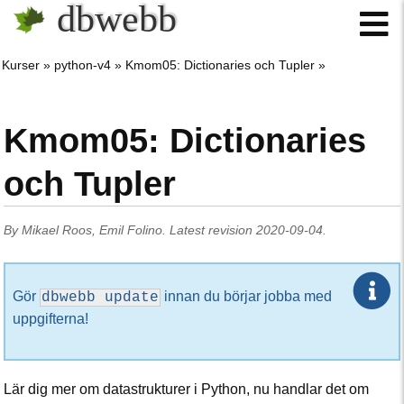
dbwebb
Kurser
python-v4
Kmom05: Dictionaries och Tupler
Kmom05: Dictionaries
och Tupler
By
Mikael Roos
,
Emil Folino
.
Latest revision
2020-09-04
.
Gör
innan du börjar jobba med
dbwebb update
uppgifterna!
Lär dig mer om datastrukturer i Python, nu handlar det om