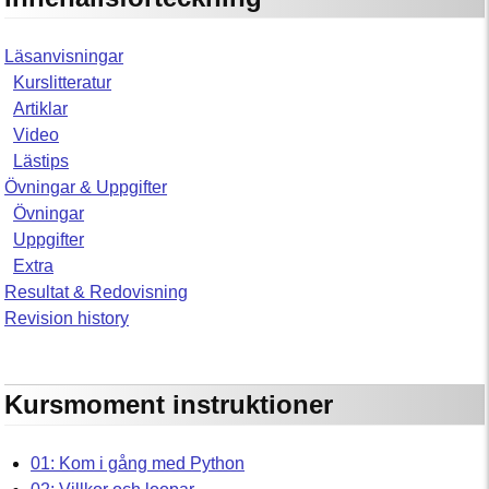
Läsanvisningar
Kurslitteratur
Artiklar
Video
Lästips
Övningar & Uppgifter
Övningar
Uppgifter
Extra
Resultat & Redovisning
Revision history
Kursmoment instruktioner
01: Kom i gång med Python