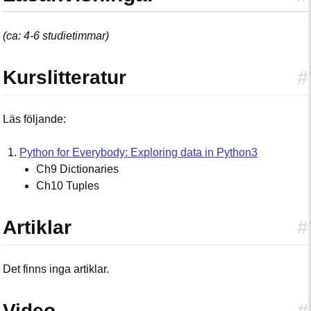
(ca: 4-6 studietimmar)
Kurslitteratur
#
Läs följande:
Python for Everybody: Exploring data in Python3
Ch9 Dictionaries
Ch10 Tuples
Artiklar
#
Det finns inga artiklar.
Video
#