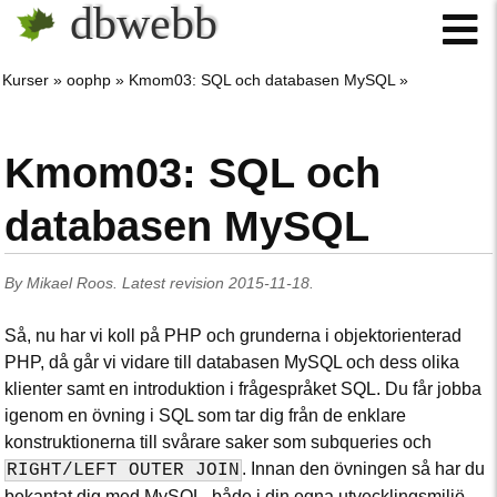
dbwebb
Kurser
oophp
Kmom03: SQL och databasen MySQL
Kmom03: SQL och
databasen MySQL
By
Mikael Roos
.
Latest revision
2015-11-18
.
Så, nu har vi koll på PHP och grunderna i objektorienterad
PHP, då går vi vidare till databasen MySQL och dess olika
klienter samt en introduktion i frågespråket SQL. Du får jobba
igenom en övning i SQL som tar dig från de enklare
konstruktionerna till svårare saker som subqueries och
. Innan den övningen så har du
RIGHT/LEFT OUTER JOIN
bekantat dig med MySQL, både i din egna utvecklingsmiljö