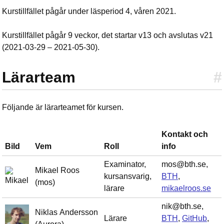
Kurstillfället pågår under läsperiod 4, våren 2021.
Kurstillfället pågår 9 veckor, det startar v13 och avslutas v21
(2021-03-29 – 2021-05-30).
Lärarteam
#
Följande är lärarteamet för kursen.
Kontakt och
Bild
Vem
Roll
info
Examinator,
mos@bth.se,
Mikael Roos
kursansvarig,
BTH
,
(mos)
lärare
mikaelroos.se
nik@bth.se,
Niklas Andersson
Lärare
BTH
,
GitHub
,