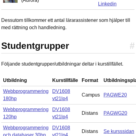
(Aurora)
Linkedin
Dessutom tillkommer ett antal lärarassistener som hjälper till
med rättning och handledning.
Studentgrupper
#
Följande studentgrupper/utbildningar deltar i kurstillfället.
Utbildning
Kurstillfälle
Format
Utbildningspl
Webbprogrammering
DV1608
Campus
PAGWE20
180hp
vt21lp4
Webbprogrammering
DV1608
Distans
PAGWG20
120hp
vt21lp4
Webbprogrammering
DV1608
Distans
Se kursssidan
och databaser 30hp
vt21lp4