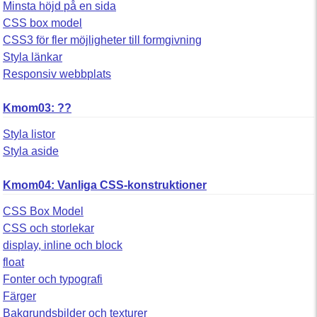
Minsta höjd på en sida
CSS box model
CSS3 för fler möjligheter till formgivning
Styla länkar
Responsiv webbplats
Kmom03: ??
Styla listor
Styla aside
Kmom04: Vanliga CSS-konstruktioner
CSS Box Model
CSS och storlekar
display, inline och block
float
Fonter och typografi
Färger
Bakgrundsbilder och texturer