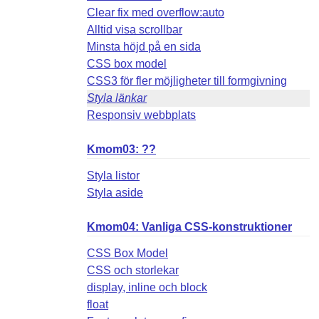
Clear fix med overflow:auto
Alltid visa scrollbar
Minsta höjd på en sida
CSS box model
CSS3 för fler möjligheter till formgivning
Styla länkar
Responsiv webbplats
Kmom03: ??
Styla listor
Styla aside
Kmom04: Vanliga CSS-konstruktioner
CSS Box Model
CSS och storlekar
display, inline och block
float