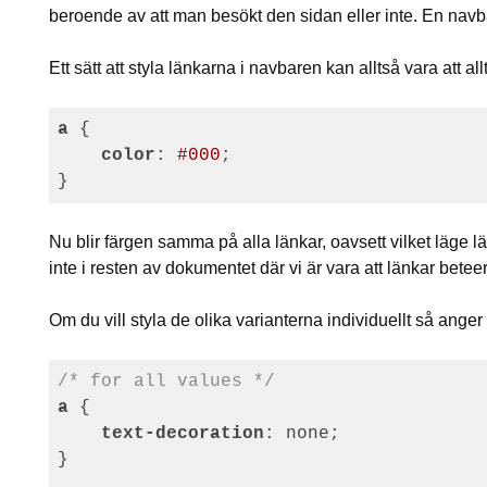
beroende av att man besökt den sidan eller inte. En navbar
Ett sätt att styla länkarna i navbaren kan alltså vara att al
a
 {

color
: 
#000
;

Nu blir färgen samma på alla länkar, oavsett vilket läge l
inte i resten av dokumentet där vi är vara att länkar beteer 
Om du vill styla de olika varianterna individuellt så ang
/* for all values */
a
 {

text-decoration
: none;

}
