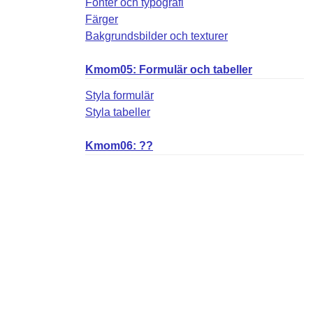
Fonter och typografi
Färger
Bakgrundsbilder och texturer
Kmom05: Formulär och tabeller
Styla formulär
Styla tabeller
Kmom06: ??