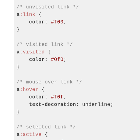
/* unvisited link */
a
:link
 {

color
: 
#f00
;

}

/* visited link */
a
:visited
 {

color
: 
#0f0
;

}

/* mouse over link */
a
:hover
 {

color
: 
#f0f
;

text-decoration
: underline;

}

/* selected link */
a
:active
 {
