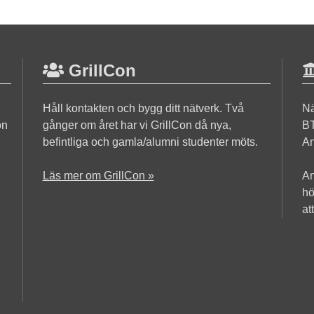
GrillCon
Håll kontakten och bygg ditt nätverk. Två
Nä
on
gånger om året har vi GrillCon då nya,
BT
befintliga och gamla/alumni studenter möts.
An
Läs mer om GrillCon »
An
hö
at