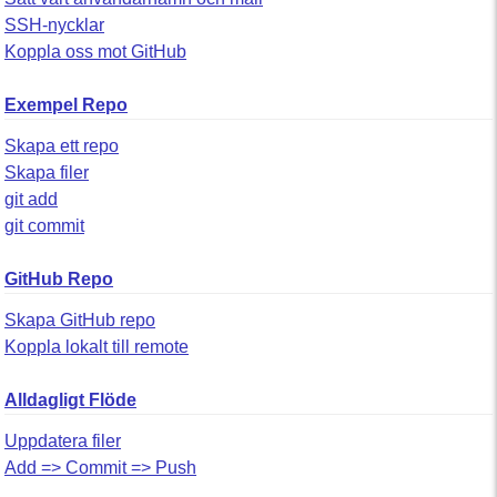
SSH-nycklar
Koppla oss mot GitHub
Exempel Repo
Skapa ett repo
Skapa filer
git add
git commit
GitHub Repo
Skapa GitHub repo
Koppla lokalt till remote
Alldagligt Flöde
Uppdatera filer
Add => Commit => Push