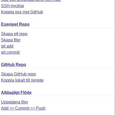
SSH-nycklar
Koppla oss mot GitHub
Exempel Repo
Skapa ett repo
Skapa filer
git add
git commit
GitHub Repo
Skapa GitHub repo
Koppla lokalt till remote
Alldagligt Flöde
Uppdatera filer
Add => Commit => Push