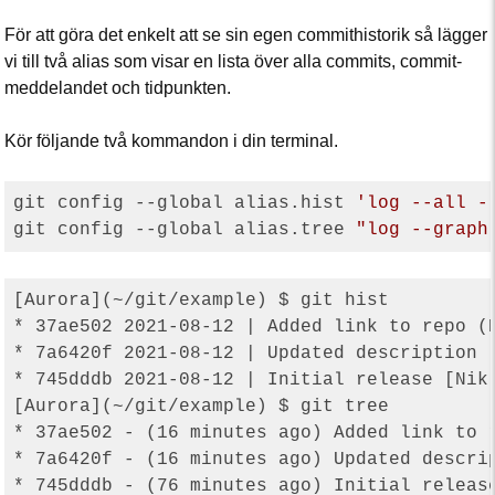
För att göra det enkelt att se sin egen commithistorik så lägger
vi till två alias som visar en lista över alla commits, commit-
meddelandet och tidpunkten.
Kör följande två kommandon i din terminal.
git config --global alias.hist 
'log --all -
git config --global alias.tree 
"log --graph
[Aurora](~/git/example) $ git hist

* 37ae502 2021-08-12 | Added link to repo (H
* 7a6420f 2021-08-12 | Updated description [
* 745dddb 2021-08-12 | Initial release [Nikl
[Aurora](~/git/example) $ git tree

* 37ae502 - (16 minutes ago) Added link to r
* 7a6420f - (16 minutes ago) Updated descrip