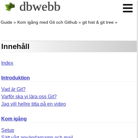
dbwebb
Guide
Kom igång med Git och Github
git hist & git tree
Innehåll
Index
Introduktion
Vad är Git?
Varför ska vi lära oss Git?
Jag vill hellre titta på en video
Kom igång
Setup
Sätt vårt användarnamn och mail