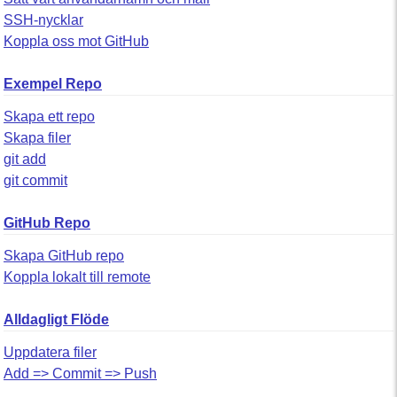
SSH-nycklar
Koppla oss mot GitHub
Exempel Repo
Skapa ett repo
Skapa filer
git add
git commit
GitHub Repo
Skapa GitHub repo
Koppla lokalt till remote
Alldagligt Flöde
Uppdatera filer
Add => Commit => Push