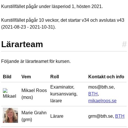
Kurstillfället pågår under läsperiod 1, hösten 2021.
Kurstillfället pågår 10 veckor, det startar v34 och avslutas v43
(2021-08-23 - 2021-10-31).
Lärarteam
#
Följande är lärarteamet för kursen.
Bild
Vem
Roll
Kontakt och info
Examinator,
mos@bth.se,
Mikael Roos
kursansvarig,
BTH
,
(mos)
lärare
mikaelroos.se
Marie Grahn
Lärare
grm@bth.se,
BTH
(grm)