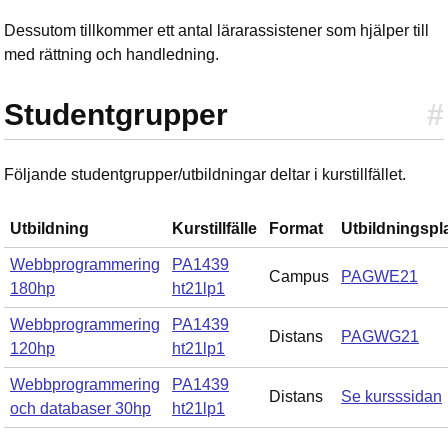
Dessutom tillkommer ett antal lärarassistener som hjälper till
med rättning och handledning.
Studentgrupper
#
Följande studentgrupper/utbildningar deltar i kurstillfället.
Utbildning
Kurstillfälle
Format
Utbildningspl
Webbprogrammering
PA1439
Campus
PAGWE21
180hp
ht21lp1
Webbprogrammering
PA1439
Distans
PAGWG21
120hp
ht21lp1
Webbprogrammering
PA1439
Distans
Se kursssidan
och databaser 30hp
ht21lp1