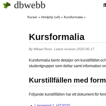
dbwebb
Kurser
htmlphp (v4)
Kursformalia
Kursformalia
By
Mikael Roos
.
Latest revision
2020-06-17
.
Kursformalia berör detaljer om kurstillfället oc
studentgrupper som deltar samt information 
Kurstillfällen med form
Följande kurstillfällen har ett dokument för for
Läsperiod 1, HT2020