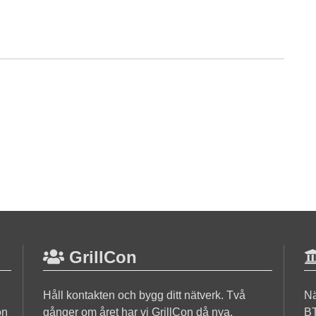
GrillCon
Håll kontakten och bygg ditt nätverk. Två
Nä
on
gånger om året har vi GrillCon då nya,
BT