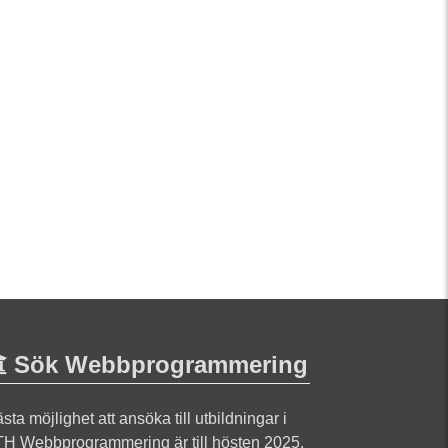
Sök Webbprogrammering
sta möjlighet att ansöka till utbildningar i
H Webbprogrammering är till hösten 2025.