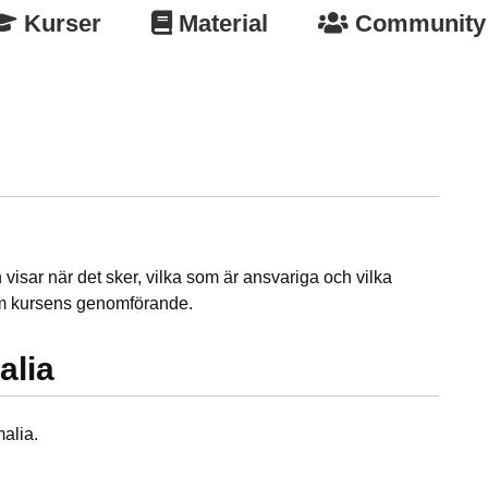
Kurser
Material
Community
h visar när det sker, vilka som är ansvariga och vilka
om kursens genomförande.
alia
malia.