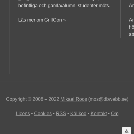
befintliga och gamla/alumni studenter möts.
An
Läs mer om GrillCon »
An
hö
at
Copyright © 2008 – 2022
Mikael Roos
(mos@dbwebb.se)
Licens
Cookies
RSS
Källkod
Kontakt
Om
⚠