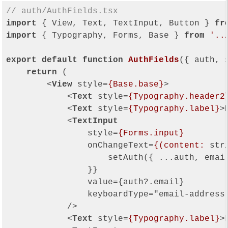
// auth/AuthFields.tsx
import
 { View, Text, TextInput, Button } 
fr
import
 { Typography, Forms, Base } 
from
'..
export
default
function
AuthFields
(
{ auth, 
return
 (

<
View
style
=
{Base.base}
>
<
Text
style
=
{Typography.header2
<
Text
style
=
{Typography.label}
>
<
TextInput
style
=
{Forms.input}
onChangeText
=
{(content:
str
                    setAuth({ ...auth, email
                }}

                value={auth?.email}

                keyboardType="email-address"
            />

<
Text
style
=
{Typography.label}
>