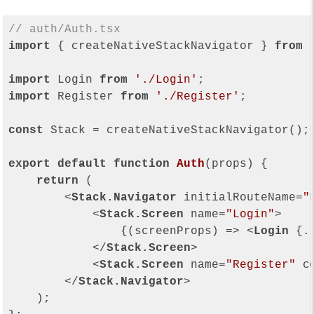
// auth/Auth.tsx
import
 { createNativeStackNavigator } 
from
import
 Login 
from
'./Login'
import
 Register 
from
'./Register'
;

const
 Stack = createNativeStackNavigator();

export
default
function
Auth
(
props
) 
{

return
 (

<
Stack.Navigator
initialRouteName
=
"
<
Stack.Screen
name
=
"Login"
>
                {(screenProps) => 
<
Login
 {
.
</
Stack.Screen
>
<
Stack.Screen
name
=
"Register"
c
</
Stack.Navigator
>
    );
