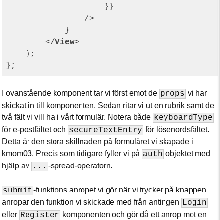
                    }}

                />

            }

</
View
>
    );

I ovanstående komponent tar vi först emot de
vi har
props
skickat in till komponenten. Sedan ritar vi ut en rubrik samt de
två fält vi vill ha i vårt formulär. Notera både
keyboardType
för e-postfältet och
för lösenordsfältet.
secureTextEntry
Detta är den stora skillnaden på formuläret vi skapade i
kmom03. Precis som tidigare fyller vi på
objektet med
auth
hjälp av
-spread-operatorn.
...
-funktions anropet vi gör när vi trycker på knappen
submit
anropar den funktion vi skickade med från antingen
Login
eller
komponenten och gör då ett anrop mot en
Register