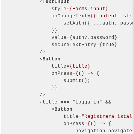
<
TextInput
style
=
{Forms.input}
onChangeText
=
{(content:
str
                    setAuth({ ...auth, passw
                }}

                value={auth?.password}

                secureTextEntry={true}

            />

<
Button
title
=
{title}
onPress
=
{()
 =>
 {

                    submit();

                }}

            />

            {title === "Logga in" &&

<
Button
title
=
"Registrera istäl
onPress
=
{()
 =>
 {

                        navigation.navigate(