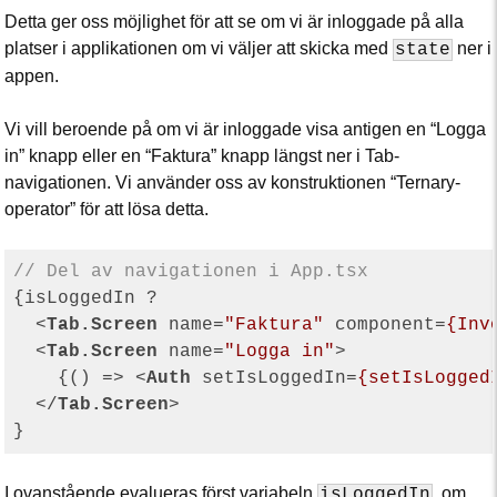
Detta ger oss möjlighet för att se om vi är inloggade på alla
platser i applikationen om vi väljer att skicka med
ner i
state
appen.
Vi vill beroende på om vi är inloggade visa antigen en “Logga
in” knapp eller en “Faktura” knapp längst ner i Tab-
navigationen. Vi använder oss av konstruktionen “Ternary-
operator” för att lösa detta.
// Del av navigationen i App.tsx
{isLoggedIn ?

<
Tab.Screen
name
=
"Faktura"
component
=
{Inv
<
Tab.Screen
name
=
"Logga in"
>
    {() => 
<
Auth
setIsLoggedIn
=
{setIsLogged
</
Tab.Screen
>
I ovanstående evalueras först variabeln
, om
isLoggedIn