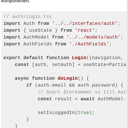
komponenten.
// auth/Login.tsx
import
 Auth 
from
'../../interfaces/auth'
import
 { useState } 
from
'react'
import
 AuthModel 
from
'../../models/auth'
import
 AuthFields 
from
'./AuthFields'
;

export
default
function
Login
(
{navigation, 
const
 [auth, setAuth] = useState<Partial
async
function
doLogin
(
) 
{

if
 (auth.email && auth.password) {

// Snart återkommer vi till Aut
const
 result = 
await
 AuthModel.
            setIsLoggedIn(
true
);

        }

    }
