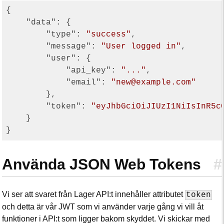
{

"data"
: {

"type"
: 
"success"
,

"message"
: 
"User logged in"
,

"user"
: {

"api_key"
: 
"..."
,

"email"
: 
"new@example.com"
        },

"token"
: 
"eyJhbGciOiJIUzI1NiIsInR5c
    }

Använda JSON Web Tokens
#
Vi ser att svaret från Lager API:t innehåller attributet
token
och detta är vår JWT som vi använder varje gång vi vill åt
funktioner i API:t som ligger bakom skyddet. Vi skickar med