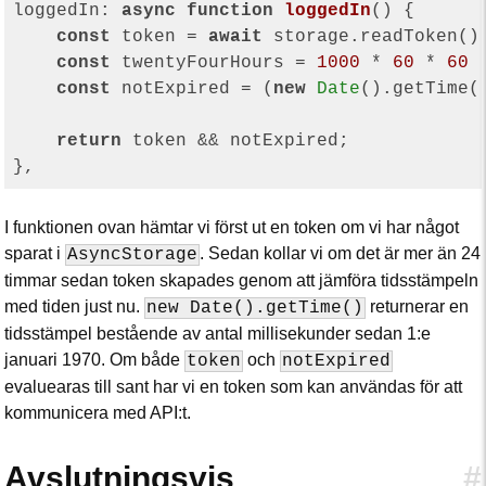
loggedIn: 
async
function
loggedIn
(
) 
{

const
 token = 
await
 storage.readToken();
const
 twentyFourHours = 
1000
 * 
60
 * 
60
 
const
 notExpired = (
new
Date
().getTime(
return
 token && notExpired;

I funktionen ovan hämtar vi först ut en token om vi har något
sparat i
. Sedan kollar vi om det är mer än 24
AsyncStorage
timmar sedan token skapades genom att jämföra tidsstämpeln
med tiden just nu.
returnerar en
new Date().getTime()
tidsstämpel bestående av antal millisekunder sedan 1:e
januari 1970. Om både
och
token
notExpired
evaluearas till sant har vi en token som kan användas för att
kommunicera med API:t.
Avslutningsvis
#