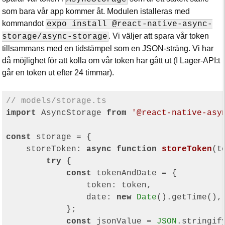
som bara vår app kommer åt. Modulen istalleras med
kommandot
expo install @react-native-async-
. Vi väljer att spara vår token
storage/async-storage
tillsammans med en tidstämpel som en JSON-sträng. Vi har
då möjlighet för att kolla om vår token har gått ut (I Lager-API:t
går en token ut efter 24 timmar).
// models/storage.ts
import
 AsyncStorage 
from
'@react-native-asy
const
 storage = {

storeToken
: 
async
function
storeToken
(
t
try
 {

const
 tokenAndDate = {

token
: token,

date
: 
new
Date
().getTime(),

            };

const
 jsonValue = 
JSON
.stringif