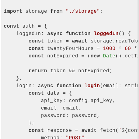
import
 storage 
from
"./storage"
;

const
 auth = {

loggedIn
: 
async
function
loggedIn
(
) 
{

const
 token = 
await
 storage.readToke
const
 twentyFourHours = 
1000
 * 
60
 *
const
 notExpired = (
new
Date
().getT
return
 token && notExpired;

    },

login
: 
async
function
login
(
email: stri
const
 data = {

api_key
: config.api_key,

email
: email,

password
: password,

        };

const
 response = 
await
 fetch(
`
${con
method
: 
"POST"
,
