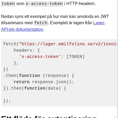
som
i HTTP-headern.
token
x-access-token
Nedan syns ett exempel på hur man kan använda en JWT
tillsammans med
. Exemplet är tagen från
Lager-
fetch
API:ets dokumentation
.
fetch(
"https://lager.emilfolino.se/v2/invoi
headers
: {

'x-access-token'
: [TOKEN]

    },

})

.then(
function
 (
response
) 
{

return
 response.json();

}).then(
function
(
data
) 
{
