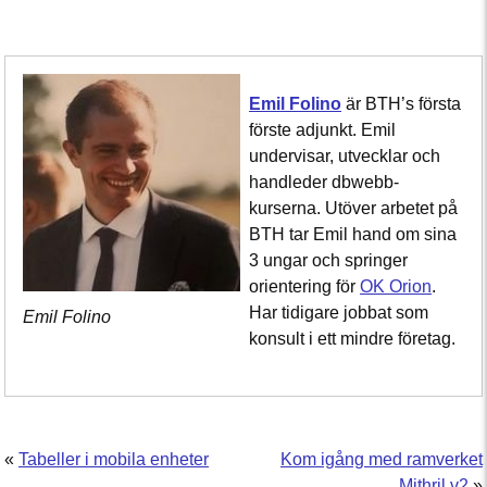
Emil Folino
är BTH’s första
förste adjunkt. Emil
undervisar, utvecklar och
handleder dbwebb-
kurserna. Utöver arbetet på
BTH tar Emil hand om sina
3 ungar och springer
orientering för
OK Orion
.
Har tidigare jobbat som
Emil Folino
konsult i ett mindre företag.
«
Tabeller i mobila enheter
Kom igång med ramverket
Mithril v2
»