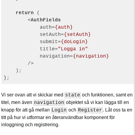
return
 (

<
AuthFields
auth
=
{auth}
setAuth
=
{setAuth}
submit
=
{doLogin}
title
=
"Logga in"
navigation
=
{navigation}
        />
    );

Vi ser ovan att vi skickar med
och funktionen, samt en
state
titel, men även
objektet så vi kan lägga till en
navigation
knapp för att gå mellan
och
. Låt oss ta en
Login
Register
titt på hur vi utformar en återanvändbar komponent för
inloggning och registrering.