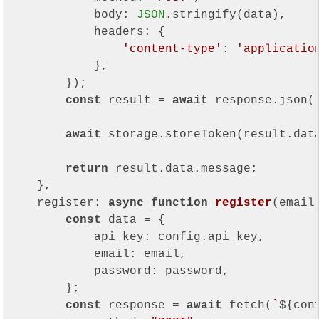
body
: 
JSON
.stringify(data),

headers
: {

'content-type'
: 
'applicatio
            },

        });

const
 result = 
await
 response.json()
await
 storage.storeToken(result.data
return
 result.data.message;

    },

register
: 
async
function
register
(
email
const
 data = {

api_key
: config.api_key,

email
: email,

password
: password,

        };

const
 response = 
await
 fetch(
`
${con