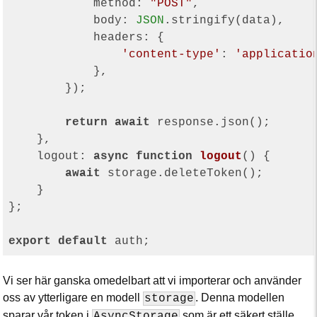
method
: 
"POST"
,

body
: 
JSON
.stringify(data),

headers
: {

'content-type'
: 
'applicatio
            },

        });

return
await
 response.json();

    },

logout
: 
async
function
logout
(
) 
{

await
 storage.deleteToken();

    }

};

export
default
Vi ser här ganska omedelbart att vi importerar och använder
oss av ytterligare en modell
. Denna modellen
storage
sparar vår token i
som är ett säkert ställe
AsyncStorage