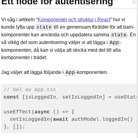
Ett flöde för autentisering
#
Vi såg i artikeln “
Komponenter och struktur i React
” hur vi
kunde lyfta upp
till en gemensam förälder för att barn-
state
komponenter kan använda och uppdatera samma
. En
state
så viktig del som autentisering väljer vi att lägga i
-
App
komponenten, då kan vi välja att skicka med det till alla
komponenter i trädet.
Jag väljer att lägga följande i
-komponenten.
App
// Del av App.tsx
const
 [isLoggedIn, setIsLoggedIn] = useStat
useEffect(
async
 () => {

  setIsLoggedIn(
await
 authModel.loggedIn() 