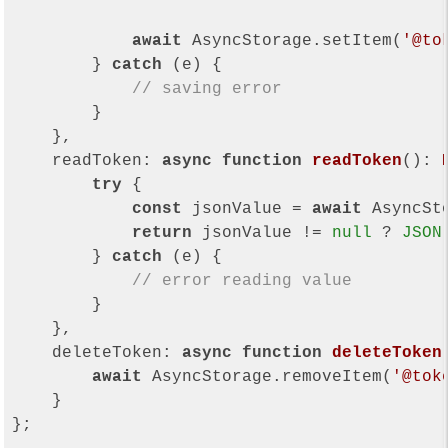
await
 AsyncStorage.setItem(
'@to
        } 
catch
 (e) {

// saving error
        }

    },

readToken
: 
async
function
readToken
(
): 
try
 {

const
 jsonValue = 
await
 AsyncSt
return
 jsonValue != 
null
 ? 
JSON
        } 
catch
 (e) {

// error reading value
        }

    },

deleteToken
: 
async
function
deleteToken
await
 AsyncStorage.removeItem(
'@tok
    }

};
