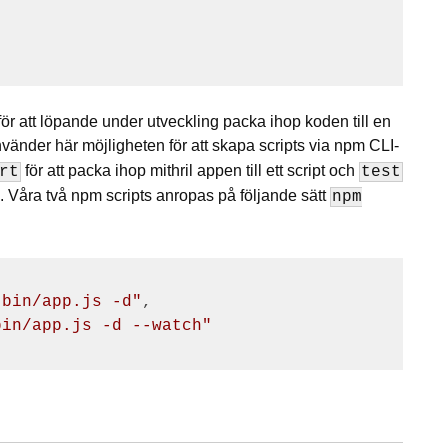
de för att löpande under utveckling packa ihop koden till en
änder här möjligheten för att skapa scripts via npm CLI-
för att packa ihop mithril appen till ett script och
rt
test
ng. Våra två npm scripts anropas på följande sätt
npm
 bin/app.js -d"
,

bin/app.js -d --watch"