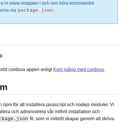
iera in www-mappen i och sen köra kommandot
lerna via
.
package.json
p.
World cordova appen enligt
Kom igång med cordova
.
pm
 npm för att installera javascript och nodejs moduler. Vi
lera och administrera vår mithril installation och
fil, som vi initiellt skapar genom att skriva
ckage.json