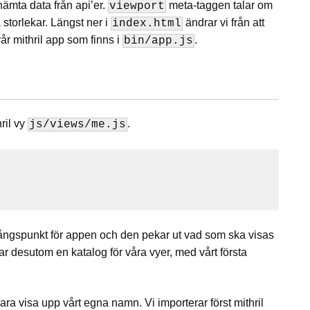
hämta data från api’er.
meta-taggen talar om
viewport
a storlekar. Längst ner i
ändrar vi från att
index.html
 vår mithril app som finns i
.
bin/app.js
ril vy
.
js/views/me.js
ångspunkt för appen och den pekar ut vad som ska visas
r desutom en katalog för våra vyer, med vårt första
bara visa upp vårt egna namn. Vi importerar först mithril