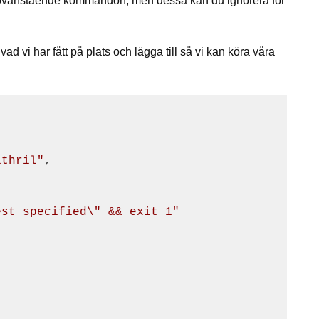
ör ovanstående kommandon, men dessa kan du ignorera för
e vad vi har fått på plats och lägga till så vi kan köra våra
ithril"
,

est specified\" && exit 1"