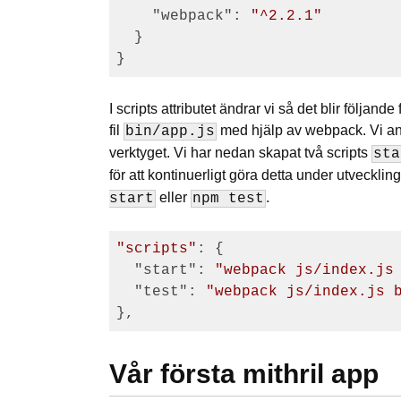
"webpack"
: 
"^2.2.1"
  }

I scripts attributet ändrar vi så det blir följan
fil
med hjälp av webpack. Vi anv
bin/app.js
verktyget. Vi har nedan skapat två scripts
sta
för att kontinuerligt göra detta under utveckli
eller
.
start
npm test
"scripts"
: {

"start"
: 
"webpack js/index.js
"test"
: 
"webpack js/index.js 
Vår första mithril app