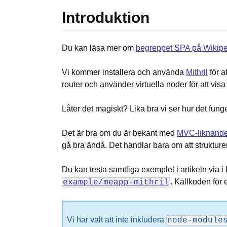
Introduktion
Du kan läsa mer om
begreppet SPA på Wikip
Vi kommer installera och använda
Mithril
för a
router och använder virtuella noder för att visa
Låter det magiskt? Lika bra vi ser hur det funge
Det är bra om du är bekant med
MVC-liknande
gå bra ändå. Det handlar bara om att strukture
Du kan testa samtliga exemplel i artikeln via 
. Källkoden för e
example/meapp-mithril
Vi har valt att inte inkludera
node-module