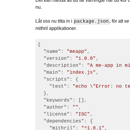
Det kan hända att du får varningar när du k
nu.
Låt oss nu titta in i
, för att s
package.json
mithril applikationer.
{

"name"
: 
"meapp"
,

"version"
: 
"1.0.0"
,

"description"
: 
"A me-app in m
"main"
: 
"index.js"
,

"scripts"
: {

"test"
: 
"echo \"Error: no t
  },

"keywords"
: [],

"author"
: 
""
,

"license"
: 
"ISC"
,

"dependencies"
: {

"mithril"
: 
"^1.0.1"
,
