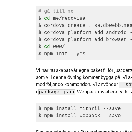
# gå till me
$ 
cd
 me/redovisa

$ cordova create . se.dbwebb.mea
$ cordova platform add android -
$ cordova platform add browser -
$ 
cd
 www/

Vi har nu skapat vår egna paket fil för just de
som vi i denna övning kommer bygga på. Vi ska
med följande kommandon. Vi använder
--sa
i
. Webpack installerar vi för
package.json
$ npm install mithril --save
