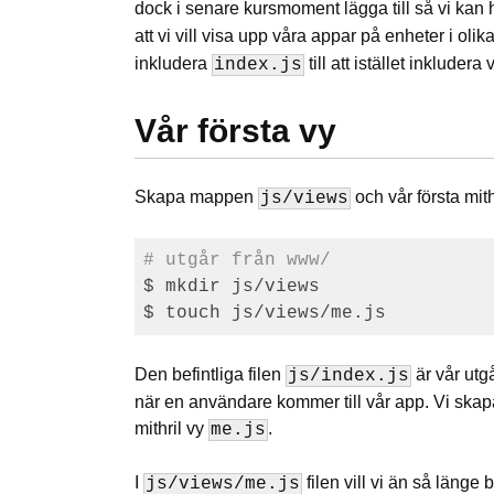
dock i senare kursmoment lägga till så vi kan 
att vi vill visa upp våra appar på enheter i olik
inkludera
till att istället inkludera
index.js
Vår första vy
Skapa mappen
och vår första mith
js/views
# utgår från www/
$ mkdir js/views

Den befintliga filen
är vår utg
js/index.js
när en användare kommer till vår app. Vi skapa
mithril vy
.
me.js
I
filen vill vi än så länge 
js/views/me.js