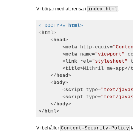
Vi börjar med att rensa i
.
index.html
<!DOCTYPE 
html
>
<
html
>
<
head
>
<
meta
http-equiv
=
"Conte
<
meta
name
=
"viewport"
c
<
link
rel
=
"stylesheet"
<
title
>
Mithril me-app
</
</
head
>
<
body
>
<
script
type
=
"text/java
<
script
type
=
"text/java
</
body
>
</
html
>
Vi behåller
t
Content-Security-Policy