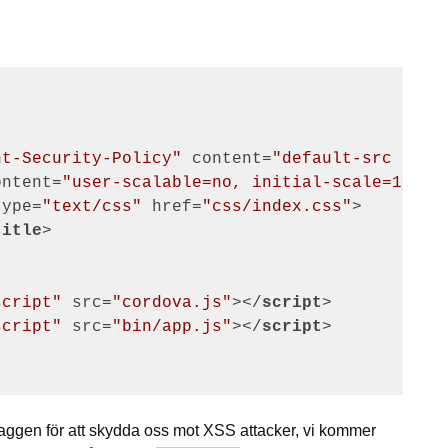
nt-Security-Policy"
content
=
"default-src 'sel
ontent
=
"user-scalable=no, initial-scale=1, ma
type
=
"text/css"
href
=
"css/index.css"
>
title
>
script"
src
=
"cordova.js"
>
</
script
>
script"
src
=
"bin/app.js"
>
</
script
>
aggen för att skydda oss mot XSS attacker, vi kommer