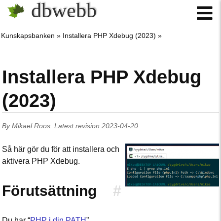
dbwebb
Kunskapsbanken
Installera PHP Xdebug (2023)
Installera PHP Xdebug
(2023)
By
Mikael Roos
.
Latest revision
2023-04-20
.
Så här gör du för att installera och
aktivera PHP Xdebug.
Förutsättning
#
Du har “
PHP i din PATH
”.