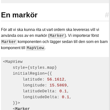
En markör
#
För att vi ska kunna rita ut vart ordern ska levereras vill vi
använda oss av en markör (
). Vi importerar först
Marker
komponenten och lägger sedan till den som en barn
Marker
komponent till
.
MapView
<MapView

    style={styles.map}

    initialRegion={{

latitude
: 
56.1612
,

longitude
: 
15.5869
,

latitudeDelta
: 
0.1
,

longitudeDelta
: 
0.1
,

    }}>

<
Marker