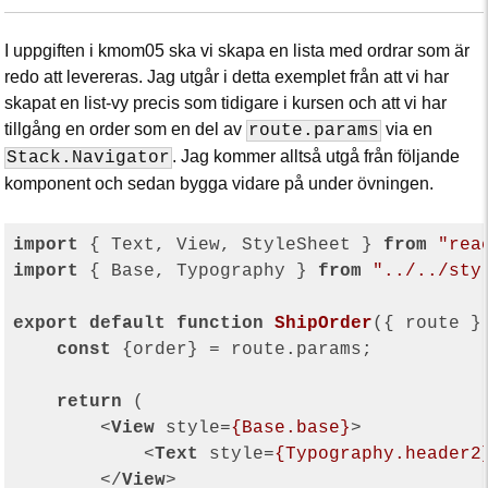
I uppgiften i kmom05 ska vi skapa en lista med ordrar som är
redo att levereras. Jag utgår i detta exemplet från att vi har
skapat en list-vy precis som tidigare i kursen och att vi har
tillgång en order som en del av
via en
route.params
. Jag kommer alltså utgå från följande
Stack.Navigator
komponent och sedan bygga vidare på under övningen.
import
 { Text, View, StyleSheet } 
from
"rea
import
 { Base, Typography } 
from
"../../sty
export
default
function
ShipOrder
(
{ route }
const
 {order} = route.params;

return
 (

<
View
style
=
{Base.base}
>
<
Text
style
=
{Typography.header2
</
View
>