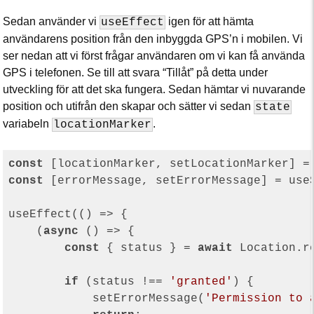
Sedan använder vi
igen för att hämta
useEffect
användarens position från den inbyggda GPS’n i mobilen. Vi
ser nedan att vi först frågar användaren om vi kan få använda
GPS i telefonen. Se till att svara “Tillåt” på detta under
utveckling för att det ska fungera. Sedan hämtar vi nuvarande
position och utifrån den skapar och sätter vi sedan
state
variabeln
.
locationMarker
const
 [locationMarker, setLocationMarker] =
const
 [errorMessage, setErrorMessage] = use
useEffect(
()
 =>
 {

    (
async
 () => {

const
 { status } = 
await
 Location.r
if
 (status !== 
'granted'
) {

            setErrorMessage(
'Permission to 