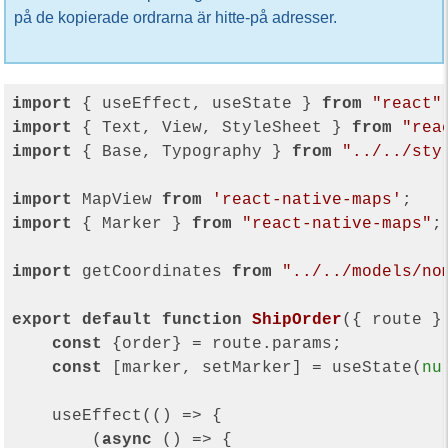
på de kopierade ordrarna är hitte-på adresser.
import
 { useEffect, useState } 
from
"react"
import
 { Text, View, StyleSheet } 
from
"rea
import
 { Base, Typography } 
from
"../../sty
import
 MapView 
from
'react-native-maps'
import
 { Marker } 
from
"react-native-maps"
;

import
 getCoordinates 
from
"../../models/no
export
default
function
ShipOrder
(
{ route }
const
 {order} = route.params;

const
 [marker, setMarker] = useState(
nu
    useEffect(
()
 =>
 {

        (
async
 () => {
