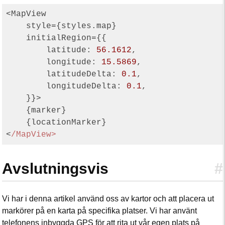
<MapView

    style={styles.map}

    initialRegion={{

latitude
: 
56.1612
,

longitude
: 
15.5869
,

latitudeDelta
: 
0.1
,

longitudeDelta
: 
0.1
,

    }}>

    {marker}

    {locationMarker}

<
Avslutningsvis
#
Vi har i denna artikel använd oss av kartor och att placera ut
markörer på en karta på specifika platser. Vi har använt
telefonens inbyggda GPS för att rita ut vår egen plats på