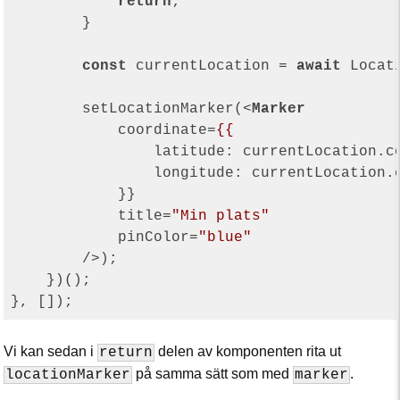
return
;

        }

const
 currentLocation = 
await
 Locat
        setLocationMarker(
<
Marker
coordinate
=
{{
latitude:
currentLocation.c
longitude:
currentLocation.
            }}

title
=
"Min plats"
pinColor
=
"blue"
        />
);

    })();

Vi kan sedan i
delen av komponenten rita ut
return
på samma sätt som med
.
locationMarker
marker