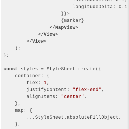
latitudeDelta:
0.1
,

longitudeDelta:
0.1
,
                    }}>
                    {marker}

</
MapView
>
</
View
>
</
View
>
    );

};

const
 styles = StyleSheet.create({

container
: {

flex
: 
1
,

justifyContent
: 
"flex-end"
,

alignItems
: 
"center"
,

    },

map
: {

        ...StyleSheet.absoluteFillObject,

    },
