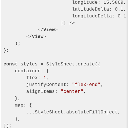
longitude:
15.5869
,

latitudeDelta:
0.1
,

longitudeDelta:
0.1
,
                    }} />
</
View
>
</
View
>
    );

};

const
 styles = StyleSheet.create({

container
: {

flex
: 
1
,

justifyContent
: 
"flex-end"
,

alignItems
: 
"center"
,

    },

map
: {

        ...StyleSheet.absoluteFillObject,

    },
