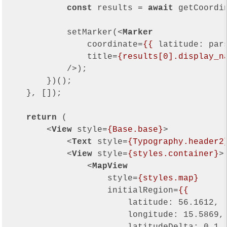
const
 results = 
await
 getCoordi
            setMarker(
<
Marker
coordinate
=
{{
latitude:
par
title
=
{results[0].display_n
            />
);

        })();

    }, []);

return
 (

<
View
style
=
{Base.base}
>
<
Text
style
=
{Typography.header2
<
View
style
=
{styles.container}
>
<
MapView
style
=
{styles.map}
initialRegion
=
{{
latitude:
56.1612
,

longitude:
15.5869
,
