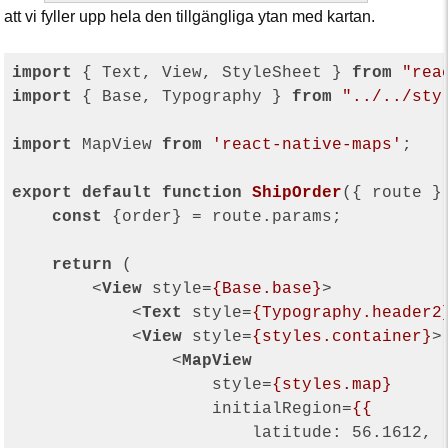
att vi fyller upp hela den tillgängliga ytan med kartan.
import
 { Text, View, StyleSheet } 
from
"rea
import
 { Base, Typography } 
from
"../../sty
import
 MapView 
from
'react-native-maps'
;

export
default
function
ShipOrder
(
{ route }
const
 {order} = route.params;

return
 (

<
View
style
=
{Base.base}
>
<
Text
style
=
{Typography.header2
<
View
style
=
{styles.container}
>
<
MapView
style
=
{styles.map}
initialRegion
=
{{
latitude:
56.1612
,
