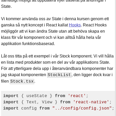
samtidigt möjligt att uppdatera vyer baserat på ändringar i
State.
Vi kommer använda oss av State i denna kursen genom ett
ganska så nytt koncept i React kallat
Hooks
. React Hooks
möjliggör att vi kan ändra State utan att behöva skapa en
klass för vår komponent och vi kan alltså hålla hela vår
applikation funktionsbaserad.
Låt oss titta på ett exempel i vår Stock komponent. Vi vill hålla
en lista med produkter som en del av vår applikations State.
För att ytterligare dela upp i återanvändbara komponenter har
jag skapat komponenten
, den ligger dock kvar i
StockList
filen
.
Stock.tsx
import
 { useState } 
from
'react'
import
 { Text, View } 
from
'react-native'
import
 config 
from
"../config/config.json"
;
