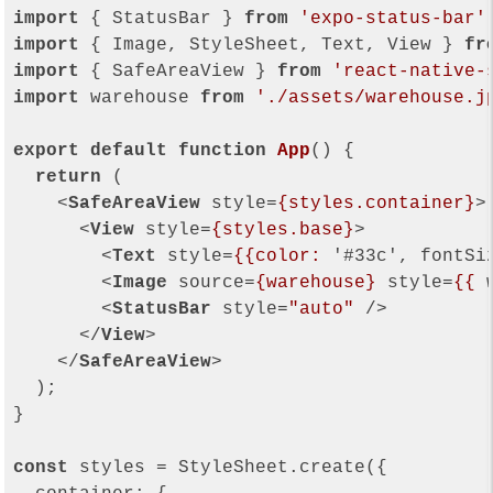
import
 { StatusBar } 
from
'expo-status-bar'
import
 { Image, StyleSheet, Text, View } 
fr
import
 { SafeAreaView } 
from
'react-native-
import
 warehouse 
from
'./assets/warehouse.j
export
default
function
App
(
) 
{

return
 (

<
SafeAreaView
style
=
{styles.container}
>
<
View
style
=
{styles.base}
>
<
Text
style
=
{{color:
 '#
33c
', 
fontSi
<
Image
source
=
{warehouse}
style
=
{{
<
StatusBar
style
=
"auto"
 />
</
View
>
</
SafeAreaView
>
  );

}

const
 styles = StyleSheet.create({
