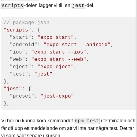
-delen lägger vi till en
-del.
scripts
jest
// package.json
"scripts"
: {

"start"
: 
"expo start"
,

"android"
: 
"expo start --android"
,

"ios"
: 
"expo start --ios"
,

"web"
: 
"expo start --web"
,

"eject"
: 
"expo eject"
,

"test"
: 
"jest"
"jest"
: {

"preset"
: 
"jest-expo"
Vi bör nu kunna köra kommandot
i terminalen och
npm test
får då upp ett meddelande om att vi inte har några test. Det tar
vi som sagt senare i kursen.