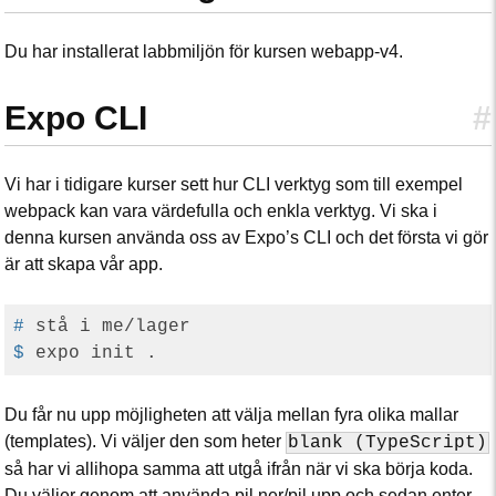
Du har installerat labbmiljön för kursen webapp-v4.
Expo CLI
#
Vi har i tidigare kurser sett hur CLI verktyg som till exempel
webpack kan vara värdefulla och enkla verktyg. Vi ska i
denna kursen använda oss av Expo’s CLI och det första vi gör
är att skapa vår app.
#
 stå i me/lager
$
 expo init .
Du får nu upp möjligheten att välja mellan fyra olika mallar
(templates). Vi väljer den som heter
blank (TypeScript)
så har vi allihopa samma att utgå ifrån när vi ska börja koda.
Du väljer genom att använda pil ner/pil upp och sedan enter.