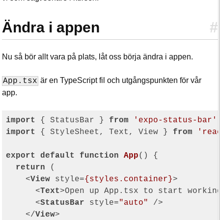
Ändra i appen
#
Nu så bör allt vara på plats, låt oss börja ändra i appen.
är en TypeScript fil och utgångspunkten för vår
App.tsx
app.
import
 { StatusBar } 
from
'expo-status-bar'
import
 { StyleSheet, Text, View } 
from
'rea
export
default
function
App
(
) 
{

return
 (

<
View
style
=
{styles.container}
>
<
Text
>
Open up App.tsx to start workin
<
StatusBar
style
=
"auto"
 />
</
View
>