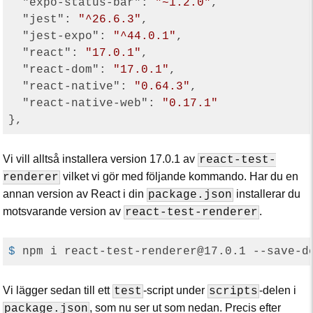
"expo-status-bar"
: 
"~1.2.0"
,

"jest"
: 
"^26.6.3"
,

"jest-expo"
: 
"^44.0.1"
,

"react"
: 
"17.0.1"
,

"react-dom"
: 
"17.0.1"
,

"react-native"
: 
"0.64.3"
,

"react-native-web"
: 
"0.17.1"
Vi vill alltså installera version 17.0.1 av
react-test-
vilket vi gör med följande kommando. Har du en
renderer
annan version av React i din
installerar du
package.json
motsvarande version av
.
react-test-renderer
$
 npm i react-test-renderer@17.0.1 --save-d
Vi lägger sedan till ett
-script under
-delen i
test
scripts
, som nu ser ut som nedan. Precis efter
package.json