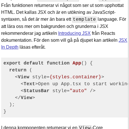
Från funktionen returnerar vi något som ser ut som upphottat
HTML. Det kallas JSX och är en utökning av JavaScript-
syntaxen, så det är mer än bara ett
language. För
template
att lära oss mer om bakgrunden och grunderna i JSX
rekommenderar jag artikeln
Introducing JSX
från Reacts
dokumentation. För den som vill gå på djupet kan artikeln
JSX
In Depth
läsas efteråt.
export
default
function
App
(
) 
{

return
 (

<
View
style
=
{styles.container}
>
<
Text
>
Open up App.tsx to start workin
<
StatusBar
style
=
"auto"
 />
</
View
>
  );

I denna komponenten returnerar vi en
-Core
View