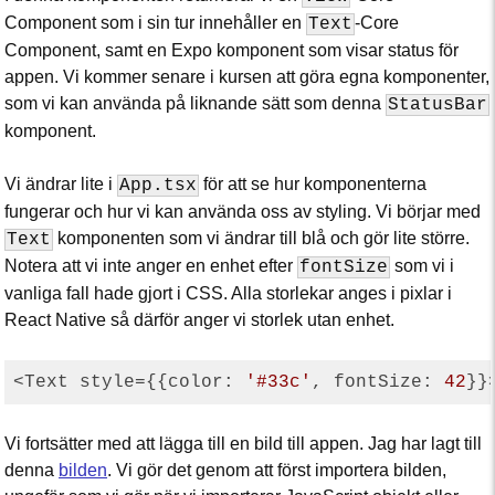
Component som i sin tur innehåller en
-Core
Text
Component, samt en Expo komponent som visar status för
appen. Vi kommer senare i kursen att göra egna komponenter,
som vi kan använda på liknande sätt som denna
StatusBar
komponent.
Vi ändrar lite i
för att se hur komponenterna
App.tsx
fungerar och hur vi kan använda oss av styling. Vi börjar med
komponenten som vi ändrar till blå och gör lite större.
Text
Notera att vi inte anger en enhet efter
som vi i
fontSize
vanliga fall hade gjort i CSS. Alla storlekar anges i pixlar i
React Native så därför anger vi storlek utan enhet.
<Text style={{
color
: 
'#33c'
, 
fontSize
: 
42
}}
Vi fortsätter med att lägga till en bild till appen. Jag har lagt till
denna
bilden
. Vi gör det genom att först importera bilden,