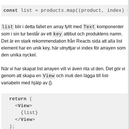
const
 list = products.map(
(
product, index
) 
blir i detta fallet en array fyllt med
komponenter
list
Text
som i sin tur består av ett
attibut och produktens namn.
key
Det är en stark rekommendation från Reacts sida att alla list
element har en unik key, här utnyttjar vi index för arrayen som
den unika nyckel.
När vi har skapat list arrayen vill vi även rita ut den. Det gör vi
genom att skapa en
och inuti den lägga till list-
View
variabeln med hjälp av {}.
return
 (

<
View
>
      {list}

</
View
>