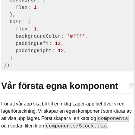
container
: {

flex
: 
1
,

  },

base
: {

flex
: 
1
,

backgroundColor
: 
'#fff'
,

paddingLeft
: 
12
,

paddingRight
: 
12
,

  }

Vår första egna komponent
#
För att vår app ska bli till en riktig Lager-app behöver vi en
lagerförteckning. Vi skapar en egen komponent som klarar av
att visa upp lagret. Först skapar vi en katalog
components
och sedan filen filen
.
components/Stock.tsx