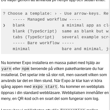
? Choose a template: › - Use arrow-keys. Ret
    ----- Managed workflow -----

❯   blank               a minimal app as cle
    blank (TypeScript)  same as blank but wi
    tabs (TypeScript)   several example scre
    ----- Bare workflow -----

Nu kommer Expo installera en massa paket med hjälp av
eller
beroende på vilken pakethanterare du har
yarn
npm
installerat. Det spelar inte så stor roll, men oavsett vilken som
används tar det en liten stund. När Expo är klar kan vi köra
igång appen med
. Nu kommer en webbplats
expo start
öppnas i din standard webbläsare. Webbplatsen innehåller en
meny, en QR-kod och en svart del som fungerar som log.