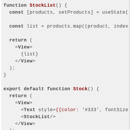
function
StockList
(
) 
{

const
 [products, setProducts] = useState([
const
 list = products.map(
(
product, index
return
 (

<
View
>
      {list}

</
View
>
  );

}

export
default
function
Stock
(
) 
{

return
 (

<
View
>
<
Text
style
=
{{color:
 '#
333
', 
fontSize
<
StockList
/>
</
View
>