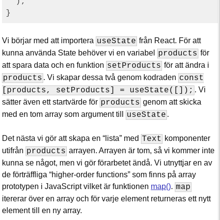
  );

Vi börjar med att importera
från React. För att
useState
kunna använda State behöver vi en variabel
för
products
att spara data och en funktion
för att ändra i
setProducts
. Vi skapar dessa två genom kodraden
products
const
. Vi
[products, setProducts] = useState([]);
sätter även ett startvärde för
genom att skicka
products
med en tom array som argument till
.
useState
Det nästa vi gör att skapa en “lista” med
komponenter
Text
utifrån
arrayen. Arrayen är tom, så vi kommer inte
products
kunna se något, men vi gör förarbetet ändå. Vi utnyttjar en av
de förträffliga “higher-order functions” som finns på array
prototypen i JavaScript vilket är funktionen
map()
.
map
itererar över en array och för varje element returneras ett nytt
element till en ny array.