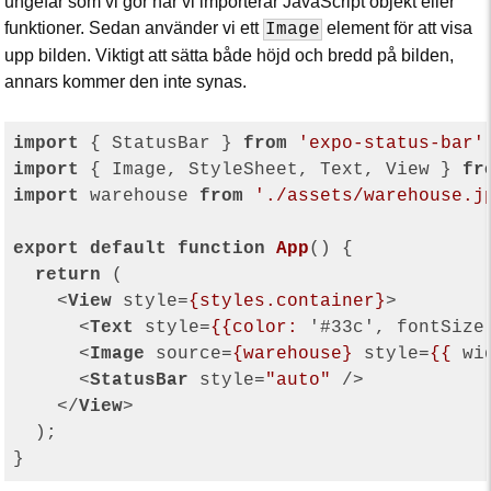
ungefär som vi gör när vi importerar JavaScript objekt eller
funktioner. Sedan använder vi ett
element för att visa
Image
upp bilden. Viktigt att sätta både höjd och bredd på bilden,
annars kommer den inte synas.
import
 { StatusBar } 
from
'expo-status-bar'
import
 { Image, StyleSheet, Text, View } 
fr
import
 warehouse 
from
'./assets/warehouse.j
export
default
function
App
(
) 
{

return
 (

<
View
style
=
{styles.container}
>
<
Text
style
=
{{color:
 '#
33c
', 
fontSize
<
Image
source
=
{warehouse}
style
=
{{
wi
<
StatusBar
style
=
"auto"
 />
</
View
>
  );
