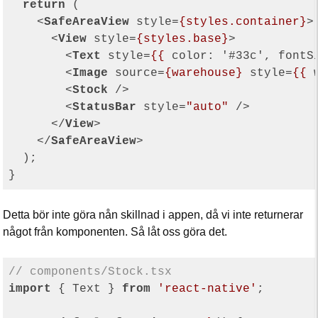
return
 (

<
SafeAreaView
style
=
{styles.container}
>
<
View
style
=
{styles.base}
>
<
Text
style
=
{{
color:
 '#
33c
', 
fontS
<
Image
source
=
{warehouse}
style
=
{{
<
Stock
 />
<
StatusBar
style
=
"auto"
 />
</
View
>
</
SafeAreaView
>
  );

Detta bör inte göra nån skillnad i appen, då vi inte returnerar
något från komponenten. Så låt oss göra det.
// components/Stock.tsx
import
 { Text } 
from
'react-native'
;
