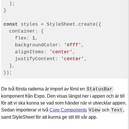
  );

}

const
 styles = StyleSheet.create({

container
: {

flex
: 
1
,

backgroundColor
: 
'#fff'
,

alignItems
: 
'center'
,

justifyContent
: 
'center'
,

  },

De två första raderna är import av först en
StatusBar
komponent från Expo. Den visas längst ner i appen och är till
för att vi ska kunna se vad som händer när vi utvecklar appen.
Sedan importerar vi två
Core Components
och
,
View
Text
samt StyleSheet för att kunna ge stil till vår app.