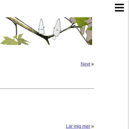
Next
»
Lär mig mer
»