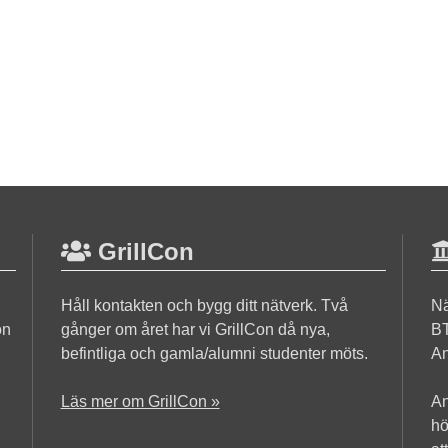
GrillCon
Håll kontakten och bygg ditt nätverk. Två
Nä
on
gånger om året har vi GrillCon då nya,
BT
befintliga och gamla/alumni studenter möts.
An
Läs mer om GrillCon »
An
hö