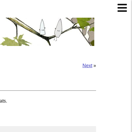
Next
»
ats.