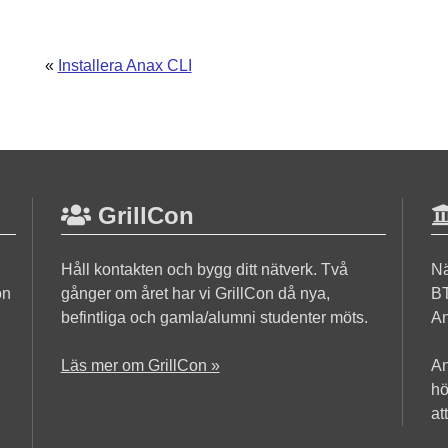
«
Installera Anax CLI
GrillCon
Håll kontakten och bygg ditt nätverk. Två
Nä
on
gånger om året har vi GrillCon då nya,
BT
befintliga och gamla/alumni studenter möts.
An
Läs mer om GrillCon »
An
hö
at