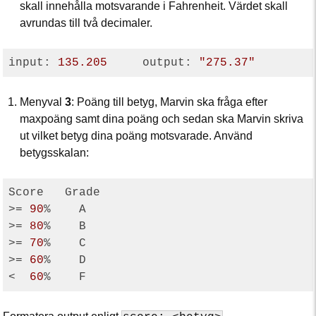
skall innehålla motsvarande i Fahrenheit. Värdet skall
avrundas till två decimaler.
input: 
135.205
     output: 
"275.37"
Menyval
3
: Poäng till betyg, Marvin ska fråga efter
maxpoäng samt dina poäng och sedan ska Marvin skriva
ut vilket betyg dina poäng motsvarade. Använd
betygsskalan:
Score   Grade

>= 
90
%    A

>= 
80
%    B

>= 
70
%    C

>= 
60
%    D

<  
60