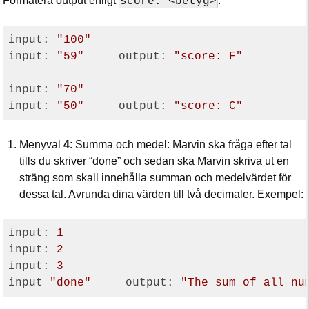
Formatera output enligt
.
score: <betyg>
input: 
"100"
input: 
"59"
     output: 
"score: F"
input: 
"70"
input: 
"50"
     output: 
"score: C"
Menyval
4
: Summa och medel: Marvin ska fråga efter tal
tills du skriver “done” och sedan ska Marvin skriva ut en
sträng som skall innehålla summan och medelvärdet för
dessa tal. Avrunda dina värden till två decimaler. Exempel:
input: 
1
input: 
2
input: 
3
input 
"done"
     output: 
"The sum of all nu