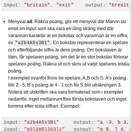
input: 
"britain"
, 
"exit"
    output: 
"brexit
Menyval
a4
: Räkna poäng, gör ett menyval där Marvin tar
emot en input som ska vara en lång sträng med där
varannan karaktär är en bokstav och varannan är en siffra,
ex
. En bokstav representerar en spelare
"a2b4A5s3B1"
och efterföljande siffra är dess poäng. Om bokstaven är
liten, får spelaren poäng, om det är en stor bokstav förlorar
spelaren poäng. Räkna ut och skriv ut varje spelares totala
poäng.
I exemplet ovanför finns tre spelare, A,B och S. A’s poäng
blir 2 - 5, B’s poäng är 4 - 1 och för S blir uträkningen 3.
Notera att utskriften ska vara formaterad som i exemplet
nedanför, inget mellanrum före första bokstaven och inget
komma efter sista siffran. Exempel:
input: 
"a2b4A5s3B1"
     output: 
"a -3, b 3,
input: 
"g3l1H5l2G3l1"
   output: 
"g 0, l 4, 