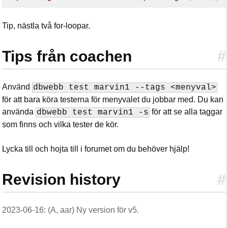
Tip, nästla två for-loopar.
Tips från coachen
#
Använd
dbwebb test marvin1 --tags <menyval>
för att bara köra testerna för menyvalet du jobbar med. Du kan
använda
för att se alla taggar
dbwebb test marvin1 -s
som finns och vilka tester de kör.
Lycka till och hojta till i forumet om du behöver hjälp!
Revision history
#
2023-06-16: (A, aar) Ny version för v5.