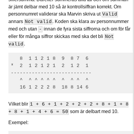
är jämt delbar med 10 så är kontrollsiffran korrekt. Om
personnumret validerar ska Marvin skriva ut
Valid
annars
. Koden ska klara av personnummer
Not valid
med och utan
innan de fyra sista siffrorna och om för får
-
eller för många siffror skickas med ska det bli
Not
.
valid
   8  1 1 2 1 8  9  8 7  6

*  2  1 2 1 2 1  2  1 2  1

---------------------------

   ^  ^ ^ ^ ^ ^  ^  ^ ^  ^

Vilket blir
1 + 6 + 1 + 2 + 2 + 2 + 8 + 1 + 8
som är delbart med 10.
+ 8 + 1 + 4 + 6 = 50
Exempel: