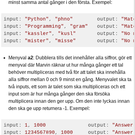
minst samma antal gånger i den första. Exempel:
input: 
"Python"
, 
"phno"
        output: 
"Mat
input: 
"Programming"
, 
"gram"
   output: 
"Mat
input: 
"kassler"
, 
"kusl"
       output: 
"No 
input: 
"mister"
, 
"misse"
       output: 
"No 
Menyval
a2
: Dubblera tills det innehåller alla siffror, gör ett
menyval där Marvin räknar ut hur många gånger ett tal
behöver multipliceras med två för att talet ska innehålla
alla siffror mellan 0 och 9 minst en gång. Menyvalet ska ta
två inputs, ett som är talet som ska multipliceras och ett
input som är hur många gånger den ska försöka
multiplicera innan den ger upp. Om den inte lyckas innan
den ska ge upp returnera -1. Exempel:
input: 
1
, 
1000
              output: 
"Answer
input: 
1234567890
, 
1000
     output: 
"Answer