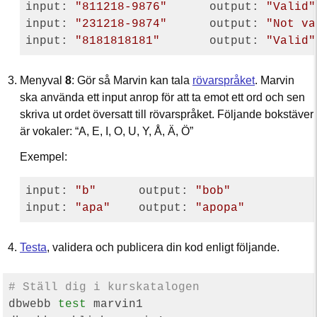
input: 
"811218-9876"
      output: 
"Valid"
input: 
"231218-9874"
      output: 
"Not va
input: 
"8181818181"
       output: 
"Valid"
Menyval
8
: Gör så Marvin kan tala
rövarspråket
. Marvin
ska använda ett input anrop för att ta emot ett ord och sen
skriva ut ordet översatt till rövarspråket. Följande bokstäver
är vokaler: “A, E, I, O, U, Y, Å, Ä, Ö”
Exempel:
input: 
"b"
      output: 
"bob"
input: 
"apa"
    output: 
"apopa"
Testa
, validera och publicera din kod enligt följande.
# Ställ dig i kurskatalogen
dbwebb 
test
 marvin1
