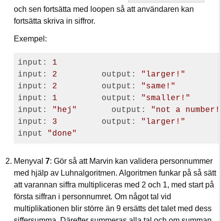
och sen fortsätta med loopen så att användaren kan
fortsätta skriva in siffror.
Exempel:
input: 
1
input: 
2
         output: 
"larger!"
input: 
2
         output: 
"same!"
input: 
1
         output: 
"smaller!"
input: 
"hej"
       output: 
"not a number!
input: 
3
         output: 
"larger!"
input 
"done"
Menyval
7
: Gör så att Marvin kan validera personnummer
med hjälp av Luhnalgoritmen. Algoritmen funkar på så sätt
att varannan siffra multipliceras med 2 och 1, med start på
första siffran i personnumret. Om något tal vid
multiplikationen blir större än 9 ersätts det talet med dess
siffersumma. Därefter summeras alla tal och om summan