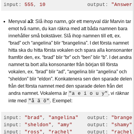
input: 
555
, 
10
              output: 
"Answer
Menyval
a3
: Slå ihop namn, gör ett menyval där Marvin tar
emot två namn, du kan räkna med att båda namnen bara
innehåller små bokstäver. Slå ihop namnen till ett, ex.
“brad” och “angelina” blir “brangelina”. I det första namnet
hitta ska du hitta första vokalen och spara alla konsonanter
framför den, ex. “brad” blir “br” och “ben” blir “b”. I det andra
namnet ta bort alla konsonanter från början till första
vokalen, ex. “brad” blir “ad”, “angelina blir “angelina” och
“sheldon” blir “eldon”. Konkatenera sen den sparade delen
från det första namnet med den sparade delen från det
andra namnet. Vokalerna är
, vi räknar
"a e i o u y"
inte med
. Exempel:
"å ä ö"
input: 
"brad"
, 
"angelina"
   output: 
"brange
input: 
"sheldon"
, 
"amy"
     output: 
"shamy"
input: 
"ross"
, 
"rachel"
     output: 
"rachel