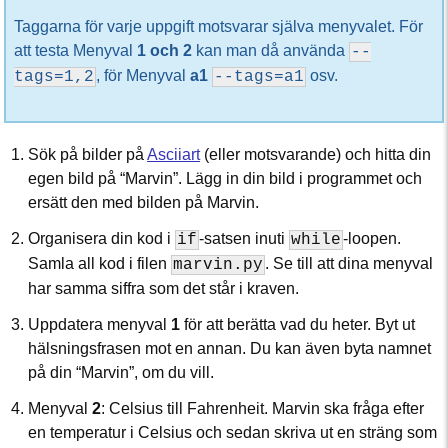
Taggarna för varje uppgift motsvarar själva menyvalet. För
att testa Menyval
1 och 2
kan man då använda
--
, för Menyval
a1
osv.
tags=1,2
--tags=a1
Sök på bilder på
Asciiart
(eller motsvarande) och hitta din
egen bild på “Marvin”. Lägg in din bild i programmet och
ersätt den med bilden på Marvin.
Organisera din kod i
-satsen inuti
-loopen.
if
while
Samla all kod i filen
. Se till att dina menyval
marvin.py
har samma siffra som det står i kraven.
Uppdatera menyval
1
för att berätta vad du heter. Byt ut
hälsningsfrasen mot en annan. Du kan även byta namnet
på din “Marvin”, om du vill.
Menyval
2
: Celsius till Fahrenheit. Marvin ska fråga efter
en temperatur i Celsius och sedan skriva ut en sträng som