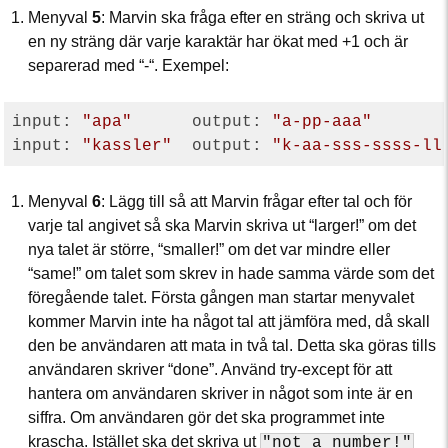
Menyval
5
: Marvin ska fråga efter en sträng och skriva ut
en ny sträng där varje karaktär har ökat med +1 och är
separerad med “-“. Exempel:
input: 
"apa"
      output: 
"a-pp-aaa"
input: 
"kassler"
  output: 
"k-aa-sss-ssss-ll
Menyval
6
: Lägg till så att Marvin frågar efter tal och för
varje tal angivet så ska Marvin skriva ut “larger!” om det
nya talet är större, “smaller!” om det var mindre eller
“same!” om talet som skrev in hade samma värde som det
föregående talet. Första gången man startar menyvalet
kommer Marvin inte ha något tal att jämföra med, då skall
den be användaren att mata in två tal. Detta ska göras tills
användaren skriver “done”. Använd try-except för att
hantera om användaren skriver in något som inte är en
siffra. Om användaren gör det ska programmet inte
krascha. Istället ska det skriva ut
"not a number!"