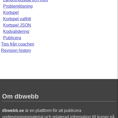
Problemlösning
Kortspel
Kortspel valfritt
Kortspel JSON
Kodvalidering
Publicera
Tips från coachen
Revision history
Om dbwebb
dbwebb.se
är en plattform för att publicera
undervisningsmaterial och relaterad information till kurser på