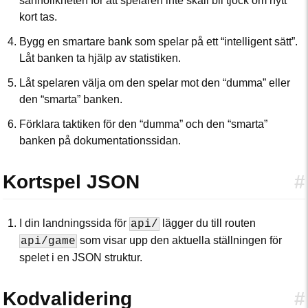
sannolikheten för att spelaren inte skall bli tjock om nytt
kort tas.
Bygg en smartare bank som spelar på ett “intelligent sätt”.
Låt banken ta hjälp av statistiken.
Låt spelaren välja om den spelar mot den “dumma” eller
den “smarta” banken.
Förklara taktiken för den “dumma” och den “smarta”
banken på dokumentationssidan.
Kortspel JSON
#
I din landningssida för
lägger du till routen
api/
som visar upp den aktuella ställningen för
api/game
spelet i en JSON struktur.
Kodvalidering
#