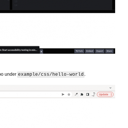
epo under
.
example/css/hello-world