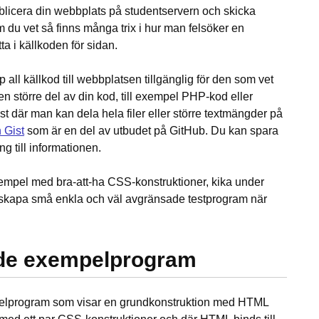
licera din webbplats på studentservern och skicka
m du vet så finns många trix i hur man felsöker en
ta i källkoden för sidan.
 all källkod till webbplatsen tillgänglig för den som vet
en större del av din kod, till exempel PHP-kod eller
t där man kan dela hela filer eller större textmängder på
 Gist
som är en del av utbudet på GitHub. Du kan spara
g till informationen.
exempel med bra-att-ha CSS-konstruktioner, kika under
tt skapa små enkla och väl avgränsade testprogram när
de exempelprogram
mpelprogram som visar en grundkonstruktion med HTML