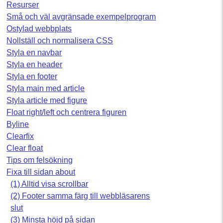
Resurser
Små och väl avgränsade exempelprogram
Ostylad webbplats
Nollställ och normalisera CSS
Styla en navbar
Styla en header
Styla en footer
Styla main med article
Styla article med figure
Float right/left och centrera figuren
Byline
Clearfix
Clear float
Tips om felsökning
Fixa till sidan about
(1) Alltid visa scrollbar
(2) Footer samma färg till webbläsarens
slut
(3) Minsta höjd på sidan