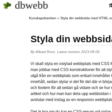
dbwebb
Kunskapsbanken
Styla din webbsida med HTML 
Styla din webbs
By
Mikael Roos
.
Latest revision
2023-09-05
.
Vi skall styla en ostylad webbplats med CSS fö
man jobbar med CSS konstruktioner för att st
utgå från en webbplats som enbart innehålle
innehåll, sedan stylar vi del för del där vi bö
och footern för att sedan gå vidare och se hur 
artikel och hur man kan dela upp webbsidan i 2
avslutar med inslag av en responsiv webbplat
Det är bra om du har en CSS-resurs vid sidan