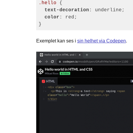
.hello
 {

text-decoration
: underline;

color
: red;

Exemplet kan ses i
sin helhet via Codepen
.