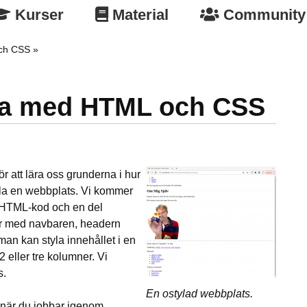
Kurser
Material
Community
och CSS
ida med HTML och CSS
r att lära oss grunderna i hur
yla en webbplats. Vi kommer
r HTML-kod och en del
rjar med navbaren, headern
man kan styla innehållet i en
 eller tre kolumner. Vi
s.
En ostylad webbplats.
 när du jobbar igenom