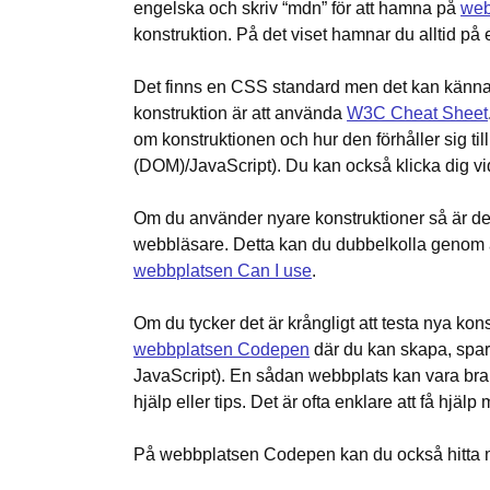
engelska och skriv “mdn” för att hamna på
web
konstruktion. På det viset hamnar du alltid på
Det finns en CSS standard men det kan kännas li
konstruktion är att använda
W3C Cheat Sheet
om konstruktionen och hur den förhåller sig 
(DOM)/JavaScript). Du kan också klicka dig vida
Om du använder nyare konstruktioner så är det al
webbläsare. Detta kan du dubbelkolla genom at
webbplatsen Can I use
.
Om du tycker det är krångligt att testa nya kon
webbplatsen Codepen
där du kan skapa, spar
JavaScript). En sådan webbplats kan vara bra
hjälp eller tips. Det är ofta enklare att få hjä
På webbplatsen Codepen kan du också hitta må