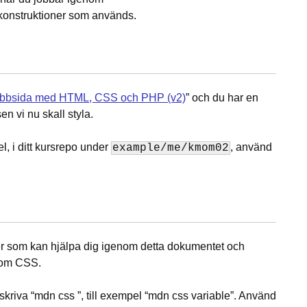
e konstruktioner som används.
bbsida med HTML, CSS och PHP (v2)
” och du har en
 vi nu skall styla.
, i ditt kursrepo under
, använd
example/me/kmom02
er som kan hjälpa dig igenom detta dokumentet och
n om CSS.
 skriva “mdn css
”, till exempel “mdn css variable”. Använd