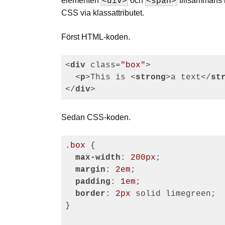
elementen
och
tillsammans 
<div>
<span>
CSS via klassattributet.
Först HTML-koden.
<
div
class
=
"box"
>
<
p
>
This is 
<
strong
>
a text
</
st
</
div
>
Sedan CSS-koden.
.box
 {

max-width
: 
200px
;

margin
: 
2em
;

padding
: 
1em
;

border
: 
2px
 solid limegreen;

}
