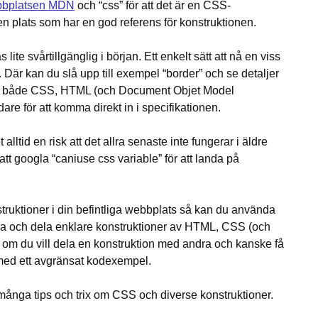
bplatsen MDN
och “css” för att det är en CSS-
 en plats som har en god referens för konstruktionen.
te svårtillgänglig i början. Ett enkelt sätt att nå en viss
. Där kan du slå upp till exempel “border” och se detaljer
till både CSS, HTML (och Document Objet Model
re för att komma direkt in i specifikationen.
ltid en risk att det allra senaste inte fungerar i äldre
t googla “caniuse css variable” för att landa på
struktioner i din befintliga webbplats så kan du använda
a och dela enklare konstruktioner av HTML, CSS (och
 om du vill dela en konstruktion med andra och kanske få
lp med ett avgränsat kodexempel.
nga tips och trix om CSS och diverse konstruktioner.