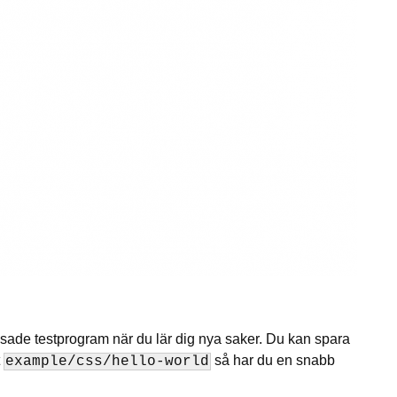
nsade testprogram när du lär dig nya saker. Du kan spara
t
så har du en snabb
example/css/hello-world