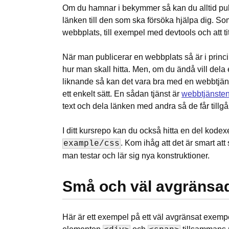
Om du hamnar i bekymmer så kan du alltid pub
länken till den som ska försöka hjälpa dig. So
webbplats, till exempel med devtools och att tit
När man publicerar en webbplats så är i princip
hur man skall hitta. Men, om du ändå vill dela 
liknande så kan det vara bra med en webbtjäns
ett enkelt sätt. En sådan tjänst är
webbtjänsten
text och dela länken med andra så de får tillgån
I ditt kursrepo kan du också hitta en del kod
. Kom ihåg att det är smart a
example/css
man testar och lär sig nya konstruktioner.
Små och väl avgränsa
Här är ett exempel på ett väl avgränsat exe