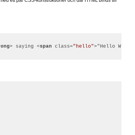
med ett par CSS-konstruktioner och där HTML binds till
rong
>
 saying 
<
span
class
=
"hello"
>
"Hello World