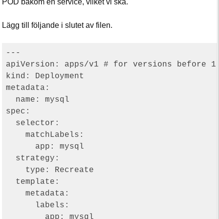
POD bakom en service, vilket vi ska.
Lägg till följande i slutet av filen.
---

apiVersion: apps/v1 # for versions before 1.
kind: Deployment

metadata:

  name: mysql

spec:

  selector:

    matchLabels:

      app: mysql

  strategy:

    type: Recreate

  template:

    metadata:

      labels:

        app: mysql
