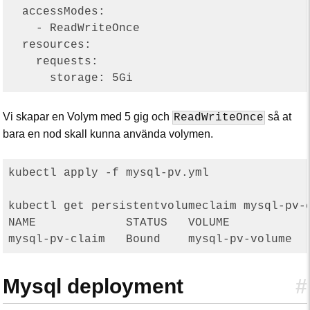
  accessModes:

    - ReadWriteOnce

  resources:

    requests:

Vi skapar en Volym med 5 gig och
så at
ReadWriteOnce
bara en nod skall kunna använda volymen.
kubectl apply -f mysql-pv.yml

kubectl get persistentvolumeclaim mysql-pv-c
NAME             STATUS   VOLUME            
Mysql deployment
#