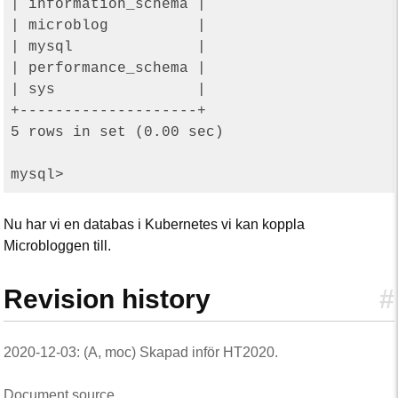
| information_schema |

| microblog          |

| mysql              |

| performance_schema |

| sys                |

+--------------------+

5 rows in set (0.00 sec)

Nu har vi en databas i Kubernetes vi kan koppla
Microbloggen till.
Revision history
#
2020-12-03: (A, moc) Skapad inför HT2020.
Document source
.