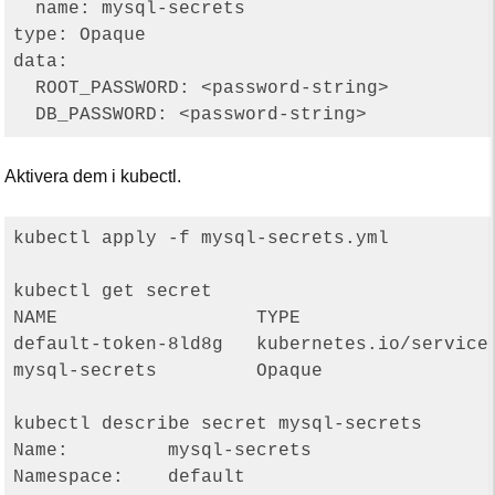
  name: mysql-secrets

type: Opaque

data:

  ROOT_PASSWORD: <password-string>

Aktivera dem i kubectl.
kubectl apply -f mysql-secrets.yml

kubectl get secret

NAME                  TYPE                  
default-token-8ld8g   kubernetes.io/service-
mysql-secrets         Opaque                
kubectl describe secret mysql-secrets

Name:         mysql-secrets

Namespace:    default
