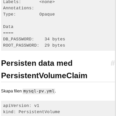
Labels:       <none>

Annotations:

Type:         Opaque

Data

====

DB_PASSWORD:    34 bytes

Persisten data med
#
PersistentVolumeClaim
Skapa filen
.
mysql-pv.yml
apiVersion: v1

kind: PersistentVolume
