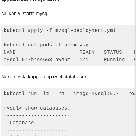
Nu kan vi starta mysql.
kubectl apply -f mysql-deployment.yml

kubectl get pods -l app=mysql

NAME                     READY   STATUS    R
Ni kan testa koppla upp er till databasen.
kubectl run -it --rm --image=mysql:5.7 --re
mysql> show databases;

+--------------------+

| Database           |

+--------------------+
