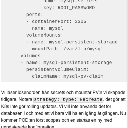
              name: mysql-secrets

              key: ROOT_PASSWORD

        ports:

        - containerPort: 3306

          name: mysql

        volumeMounts:

        - name: mysql-persistent-storage

          mountPath: /var/lib/mysql

      volumes:

      - name: mysql-persistent-storage

        persistentVolumeClaim:

Vi läser lösenorden från secrets och mountar PV:n vi skapade
tidigare. Notera
, det gör att
strategy: type: Recreate
K8s inte gör rolling updates. Vi vill inte använda det för
databasen i och med att vi bara vill ha en igång åt gången. Nu
kommer POD:en först soppas och en startas en ny med
uppdaterade konfiguration.