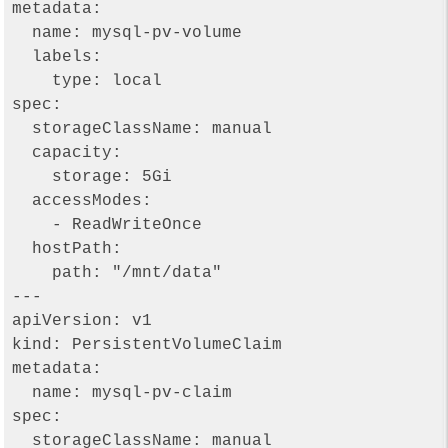
metadata:

  name: mysql-pv-volume

  labels:

    type: local

spec:

  storageClassName: manual

  capacity:

    storage: 5Gi

  accessModes:

    - ReadWriteOnce

  hostPath:

    path: "/mnt/data"

---

apiVersion: v1

kind: PersistentVolumeClaim

metadata:

  name: mysql-pv-claim

spec:

  storageClassName: manual
