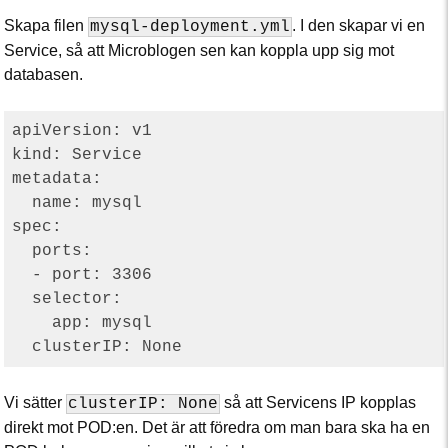
Skapa filen
. I den skapar vi en
mysql-deployment.yml
Service, så att Microblogen sen kan koppla upp sig mot
databasen.
apiVersion: v1

kind: Service

metadata:

  name: mysql

spec:

  ports:

  - port: 3306

  selector:

    app: mysql

Vi sätter
så att Servicens IP kopplas
clusterIP: None
direkt mot POD:en. Det är att föredra om man bara ska ha en