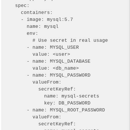
    spec:

      containers:

      - image: mysql:5.7

        name: mysql

        env:

          # Use secret in real usage

        - name: MYSQL_USER

          value: <user>

        - name: MYSQL_DATABASE

          value: <db_name>

        - name: MYSQL_PASSWORD

          valueFrom:

            secretKeyRef:

              name: mysql-secrets

              key: DB_PASSWORD

        - name: MYSQL_ROOT_PASSWORD

          valueFrom:

            secretKeyRef:
