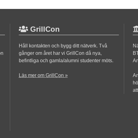
GrillCon
Håll kontakten och bygg ditt nätverk. Två
Nä
on
gånger om året har vi GrillCon då nya,
BT
befintliga och gamla/alumni studenter möts.
An
Läs mer om GrillCon »
An
hö
at