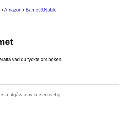
s
•
Amazon
•
Barnes&Noble
.
met
erätta vad du tyckte om boken.
första utgåvan av kursen webgl.