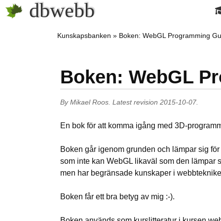
dbwebb
Kunskapsbanken
Boken: WebGL Programming Gu
Boken: WebGL Pr
By
Mikael Roos
.
Latest revision
2015-10-07
.
En bok för att komma igång med 3D-program
Boken går igenom grunden och lämpar sig f
som inte kan WebGL likaväl som den lämpar 
men har begränsade kunskaper i webbteknik
Boken får ett bra betyg av mig :-).
Boken används som kurslitteratur i kursen web