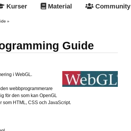
Kurser
Material
Community
ide
ogramming Guide
mering i WebGL.
ör den webbprogrammerare
sig för den som kan OpenGL
er som HTML, CSS och JavaScript.
gl.