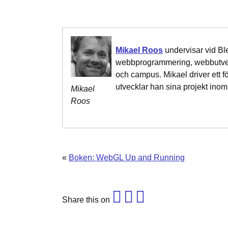
Mikael Roos
undervisar vid Bl
webbprogrammering, webbutvec
och campus. Mikael driver ett
utvecklar han sina projekt ino
Mikael
Roos
«
Boken: WebGL Up and Running
Share this on