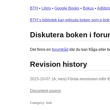
BTH
•
Libris
•
Google Books
•
Bokus
•
Adlibri
BTH´s bibliotek kan erbjuda boken som e-bok
Diskutera boken i foru
Det finns en
forumtråd
där du kan fråga eller b
Revision history
2015-10-07: (A, mos) Första revisionen inför 
Document source
.
Category: bok.