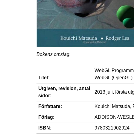
Bokens omslag.
WebGL Programmin
Titel:
WebGL (OpenGL)
Utgiven, revision, antal
2013 juli, första u
sidor:
Författare:
Kouichi Matsuda,
Förlag:
ADDISON-WESL
ISBN:
9780321902924