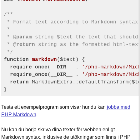
/**

 * Format text according to Markdown syntax.
 *

 * 
@param
 string $text the text that should 
 * 
@return
 string as the formatted html-text
 */
function
markdown
($text)
{

require_once
(
__DIR__
 . 
'/php-markdown/Mic
require_once
(
__DIR__
 . 
'/php-markdown/Mic
return
 MarkdownExtra::defaultTransform($te
Testa ett exempelprogram som visar hur du kan
jobba med
PHP Markdown
.
Nu kan du börja skriva dina texter för webben enligt
Markdown syntax, inklusive de utökningar som finns i PHP