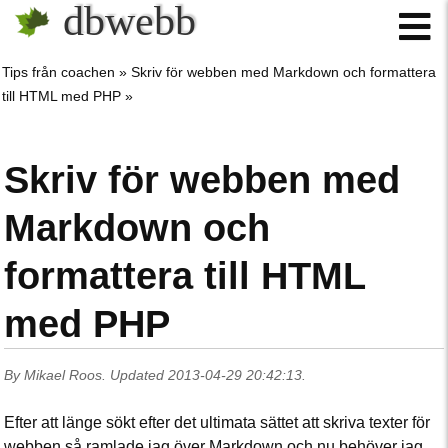
dbwebb
Tips från coachen
Skriv för webben med Markdown och formattera
till HTML med PHP
Skriv för webben med
Markdown och
formattera till HTML
med PHP
By
Mikael Roos
.
Updated
2013-04-29 20:42:13
.
Efter att länge sökt efter det ultimata sättet att skriva texter för
webben så ramlade jag över Markdown och nu behöver jag