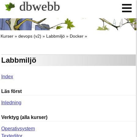
dbwebb
Kurser
devops (v2)
Labbmiljö
Docker
Labbmiljö
Index
Läs först
Inledning
Verktyg (alla kurser)
Operativsystem
Texteditor