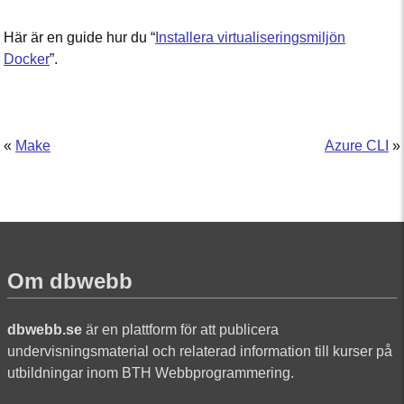
Här är en guide hur du “
Installera virtualiseringsmiljön
Docker
”.
«
Make
Azure CLI
»
Om dbwebb
dbwebb.se
är en plattform för att publicera
undervisningsmaterial och relaterad information till kurser på
utbildningar inom BTH Webbprogrammering.