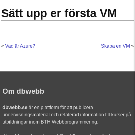
Sätt upp er första VM
«
Vad är Azure?
Skapa en VM
»
Om dbwebb
dbwebb.se
är en plattform för att publicera
undervisningsmaterial och relaterad information till kurser på
utbildningar inom BTH Webbprogrammering.